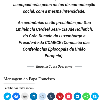
acompanharão pelos meios de comunicação
social, com a mesma intensidade.
As cerimónias serão presididas por Sua
Eminência Cardeal Jean-Claude Höllerich,
do Grão Ducado do Luxemburgo e
Presidente da COMECE (Comissão das
Conferências Episcopais da União
Europeia).
Eugénia Costa Quaresma
Mensagem do Papa Francisco
Partilhe nas redes sociais:
Click
Click
Click
Click
Click
Click
Click
Click
Click
Click
Click
to
to
to
to
to
to
to
to
to
to
to
share
share
print
share
share
share
share
share
share
share
share
on
on
(Opens
on
on
on
on
on
on
on
on