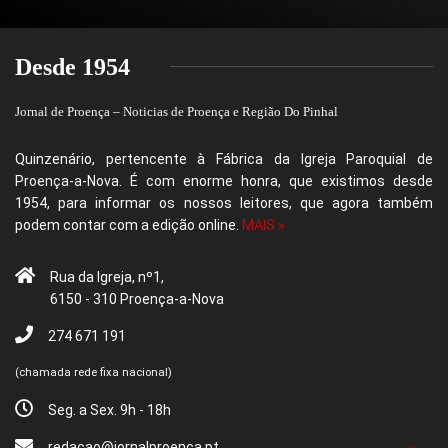
Desde 1954
Jornal de Proença – Noticias de Proença e Região Do Pinhal
Quinzenário, pertencente à Fábrica da Igreja Paroquial de
Proença-a-Nova. É com enorme honra, que existimos desde
1954, para informar os nossos leitores, que agora também
podem contar com a edição online.
MAIS »
Rua da Igreja, nº1,
6150 - 310 Proença-a-Nova
274 671 191
(chamada rede fixa nacional)
Seg. a Sex. 9h - 18h
redacao@jornalproenca.pt