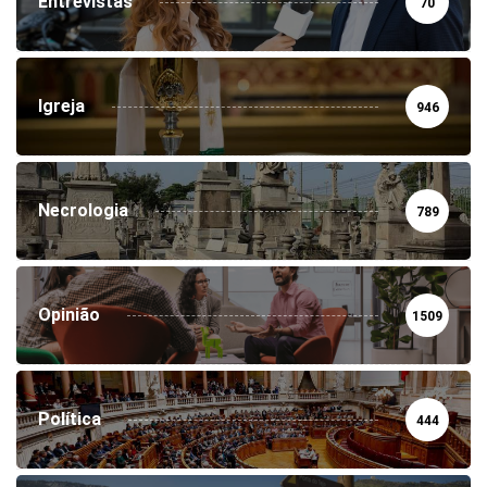
Entrevistas
70
Igreja
946
Necrologia
789
Opinião
1509
Política
444