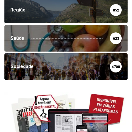
Região
852
Saúde
623
Sociedade
4708