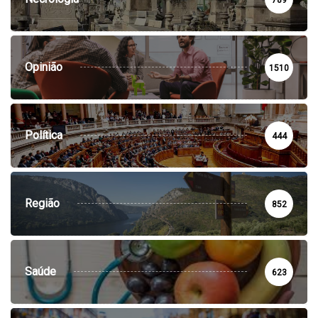
Opinião
1510
Política
444
Região
852
Saúde
623