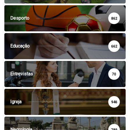
Desporto
862
Educação
662
Entrevistas
70
Igreja
946
Necrologia
789