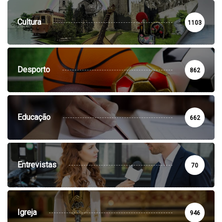
Cultura
1103
Desporto
862
Educação
662
Entrevistas
70
Igreja
946