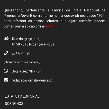
Quinzenário, pertencente à Fábrica da Igreja Paroquial de
Proença-a-Nova. É com enorme honra, que existimos desde 1954,
para informar os nossos leitores, que agora também podem
contar com a edição online.
MAIS »
Rua da Igreja, nº1,
6150 - 310 Proença-a-Nova
274 671 191
(chamada rede fixa nacional)
Seg. a Sex. 9h - 18h
redacao@jornalproenca.pt
ESTATUTO EDITORIAL
SOBRE NÓS