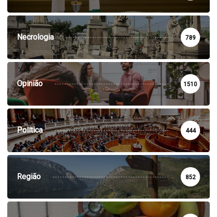
Necrologia
789
Opinião
1510
Política
444
Região
852