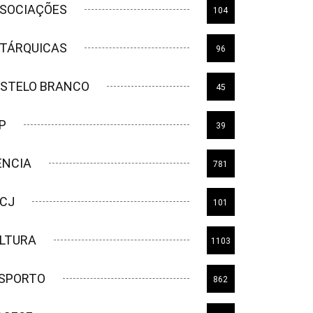
SOCIAÇÕES
104
TÁRQUICAS
96
STELO BRANCO
45
P
39
ÊNCIA
781
CJ
101
LTURA
1103
SPORTO
862