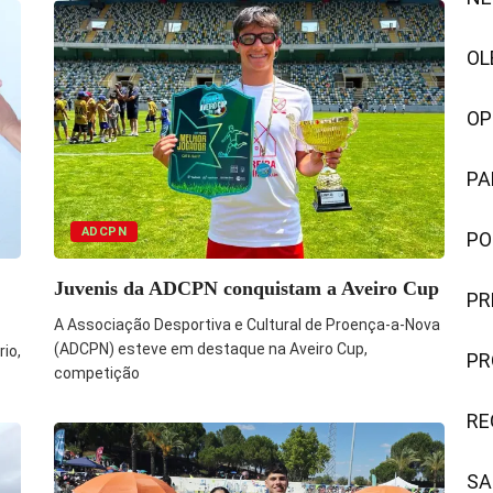
OL
OP
PA
ADCPN
PO
Juvenis da ADCPN conquistam a Aveiro Cup
PR
A Associação Desportiva e Cultural de Proença-a-Nova
(ADCPN) esteve em destaque na Aveiro Cup,
io,
PR
competição
RE
SA