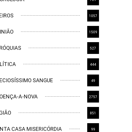
EIROS
1057
INIÃO
1509
RÓQUIAS
527
LÍTICA
444
ECIOSÍSSIMO SANGUE
49
OENÇA-A-NOVA
2757
GIÃO
851
NTA CASA MISERICÓRDIA
99