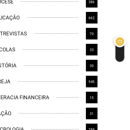
OCESE
386
UCAÇÃO
662
TREVISTAS
70
COLAS
33
STÓRIA
30
REJA
945
TERACIA FINANCEIRA
15
AÇÃO
31
CROLOGIA
789