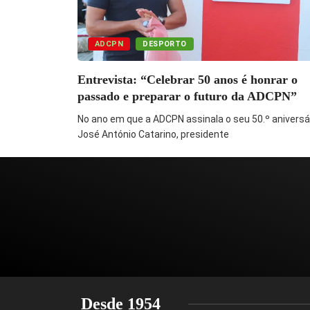
ADCPN
DESPORTO
Entrevista: “Celebrar 50 anos é honrar o
passado e preparar o futuro da ADCPN”
No ano em que a ADCPN assinala o seu 50.º aniversár
José António Catarino, presidente
Desde 1954