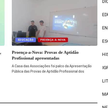
DI
ED
EN
EDUCAÇÃO
PROENÇA-A-NOVA
ES
,
Proença-a-Nova: Provas de Aptidão
HI
Profissional apresentadas
A Casa das Associações foi palco da Apresentação
IG
Pública das Provas de Aptidão Profissional dos
LI
M
NE