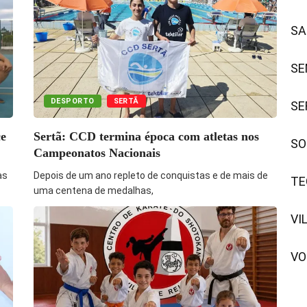
SA
SE
DESPORTO
SERTÃ
SE
ce
Sertã: CCD termina época com atletas nos
SO
Campeonatos Nacionais
as
Depois de um ano repleto de conquistas e de mais de
TE
uma centena de medalhas,
VI
VO