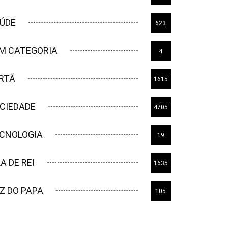
ÚDE
623
M CATEGORIA
4
RTÃ
1615
CIEDADE
4705
CNOLOGIA
19
LA DE REI
1635
Z DO PAPA
105