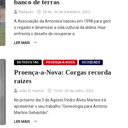
banco de terras
Redação
18:44 - 30 de Setembro, 2025
A Associação da Amoreira nasceu em 1998 para gerir
o regadio e dinamizar a vida cultural da aldeia. Hoje
enfrenta o desafio de recuperar a
LER MAIS
ENTREVISTAS
PROENÇA-A-NOVA
SOCIEDADE
Proença-a-Nova: Corgas recorda
raízes
João N. Santos
15:04 - 23 de Julho, 2025
No próximo dia 3 de Agosto Pedro Alves Martins irá
apresentar o seu trabalho "Geneologia para António
Martins Sebastião".
LER MAIS