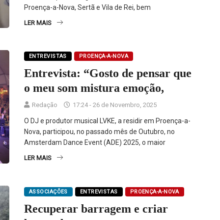
Proença-a-Nova, Sertã e Vila de Rei, bem
LER MAIS
ENTREVISTAS
PROENÇA-A-NOVA
Entrevista: “Gosto de pensar que
o meu som mistura emoção,
Redação
17:24 - 26 de Novembro, 2025
O DJ e produtor musical LVKE, a residir em Proença-a-
Nova, participou, no passado mês de Outubro, no
Amsterdam Dance Event (ADE) 2025, o maior
LER MAIS
ASSOCIAÇÕES
ENTREVISTAS
PROENÇA-A-NOVA
Recuperar barragem e criar