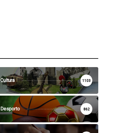
Cultura
1103
Desporto
862