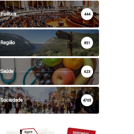
Política
444
Região
851
Saúde
623
Sociedade
4705