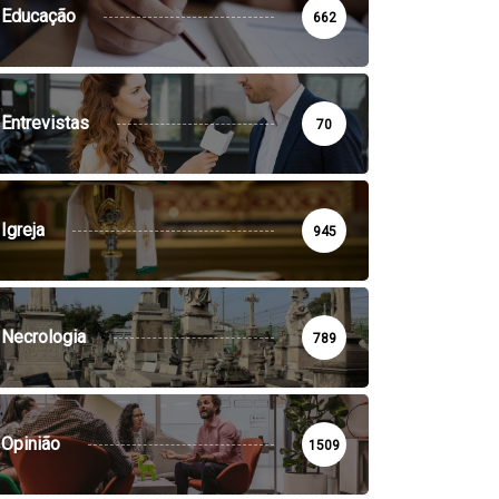
Educação
662
Entrevistas
70
Igreja
945
Necrologia
789
Opinião
1509