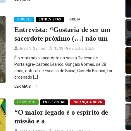
DIOCESE
ENTREVISTAS
IGREJA
Entrevista: “Gostaria de ser um
sacerdote próximo (…) não um
João N. Santos
15:19 - 8 de Julho, 2026
É o mais novo sacerdote da nossa Diocese de
Portalegre-Castelo Branco, Gonçalo Gomes, de 28
anos, natural de Escalos de Baixo, Castelo Branco, foi
ordenado […]
LER MAIS
DESPORTO
ENTREVISTAS
PROENÇA-A-NOVA
“O maior legado é o espírito de
missão e a