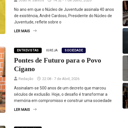
João N. Santos
14:52 - 1 de Julho, 2026
No ano em que o Núcleo de Juventude assinala 40 anos
de existência, André Cardoso, Presidente do Núcleo de
Juventude, reflete sobre o
LER MAIS
ENTREVISTAS
IGREJA
SOCIEDADE
Pontes de Futuro para o Povo
Cigano
Redação
22:08 - 7 de Abril, 2026
Assinalam-se 500 anos de um decreto que marcou
séculos de exclusão. Hoje, o desafio é transformar a
memória em compromisso e construir uma sociedade
LER MAIS