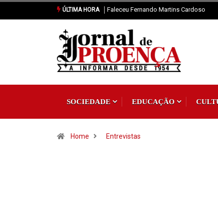
Vila de Rei: Casa dos Amigos do Pisão 
ÚLTIMA HORA
SOCIEDADE
EDUCAÇÃO
CULT
Home
Entrevistas