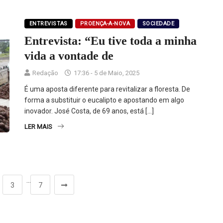
ENTREVISTAS
PROENÇA-A-NOVA
SOCIEDADE
Entrevista: “Eu tive toda a minha
vida a vontade de
Redação
17:36 - 5 de Maio, 2025
É uma aposta diferente para revitalizar a floresta. De
forma a substituir o eucalipto e apostando em algo
inovador. José Costa, de 69 anos, está […]
LER MAIS
…
3
7