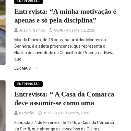
ENTREVISTAS
Entrevista: “A minha motivação é
apenas e só pela disciplina”
João N. Santos
09:48 - 4 de Março, 2026
Magda Ribeiro, de 48 anos, natural dos Montes da
Senhora, é a atleta proencense, que representa o
Núcleo de Juventude do Concelho de Proença-a-Nova,
que
LER MAIS
ENTREVISTAS
Entrevista: “ A Casa da Comarca
deve assumir-se como uma
Redação
12:30 - 4 de Fevereiro, 2026
Fundada a 4 de Fevereiro de 1946, a Casa da Comarca
da Sertã, que abrange os concelhos de Oleiros,