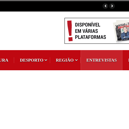
vence Torneio de Futsal Interassociações
URA
DESPORTO
REGIÃO
ENTREVISTAS