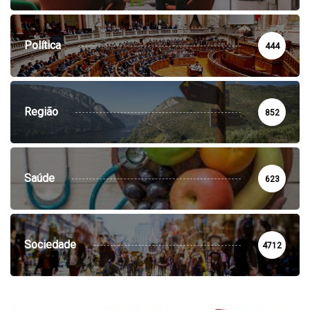
Política
444
Região
852
Saúde
623
Sociedade
4712