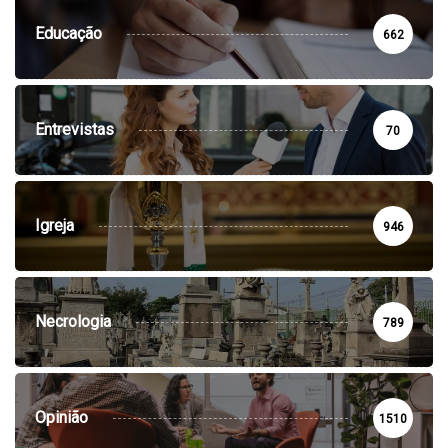
Educação
662
Entrevistas
70
Igreja
946
Necrologia
789
Opinião
1510