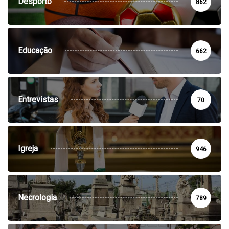
Desporto
862
Educação
662
Entrevistas
70
Igreja
946
Necrologia
789