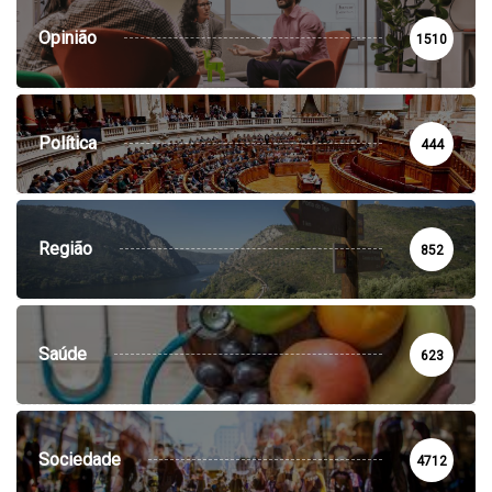
Opinião
1510
Política
444
Região
852
Saúde
623
Sociedade
4712