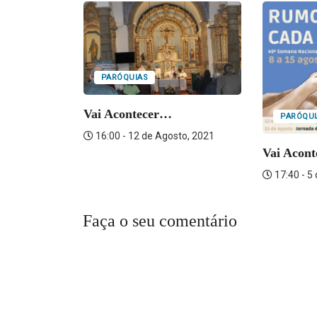
PARÓQUIAS
Vai Acontecer…
PARÓQUI
16:00 - 12 de Agosto, 2021
Vai Acon
o, 2021
17:40 - 5
Faça o seu comentário