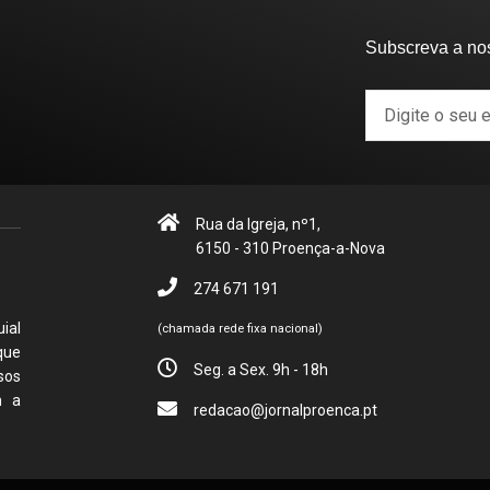
Subscreva a no
Rua da Igreja, nº1,
6150 - 310 Proença-a-Nova
274 671 191
ial
(chamada rede fixa nacional)
que
Seg. a Sex. 9h - 18h
sos
m a
redacao@jornalproenca.pt