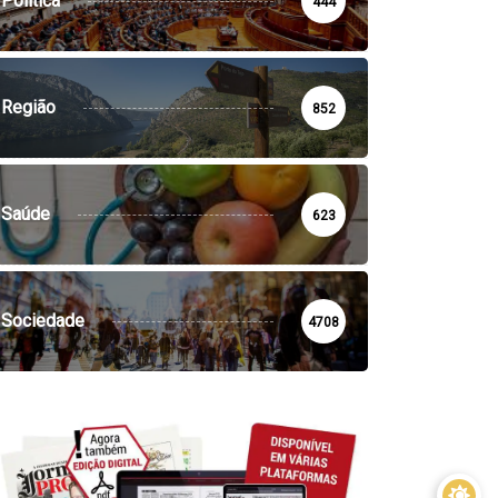
Política
444
Região
852
Saúde
623
Sociedade
4708