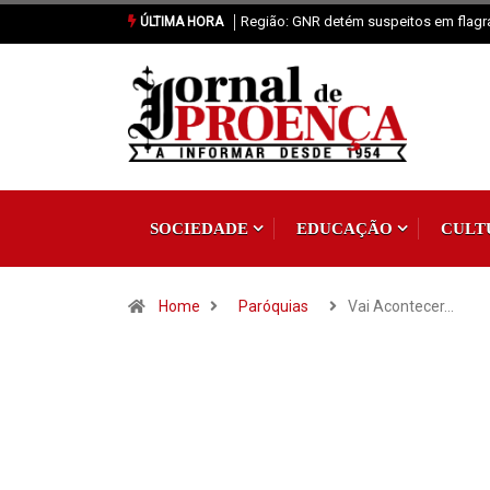
Proença-a-Nova: Paróquia vai celebrar 
ÚLTIMA HORA
SOCIEDADE
EDUCAÇÃO
CULT
Home
Paróquias
Vai Acontecer…