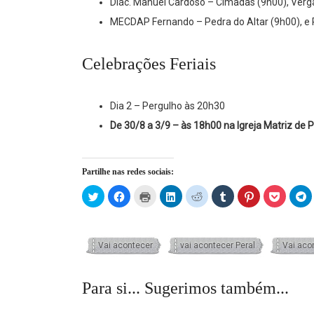
Diác. Manuel Cardoso – Cimadas (9h00), Verg
MECDAP Fernando – Pedra do Altar (9h00), e 
Celebrações Feriais
Dia 2 – Pergulho às 20h30
De 30/8 a 3/9 – às 18h00 na Igreja Matriz de
Partilhe nas redes sociais:
Click
Click
Click
Click
Click
Click
Click
Click
C
to
to
to
to
to
to
to
to
t
share
share
print
share
share
share
share
share
s
on
on
(Opens
on
on
on
on
on
o
Twitter
Facebook
in
LinkedIn
Reddit
Tumblr
Pinterest
Pocket
T
(Opens
(Opens
new
(Opens
(Opens
(Opens
(Opens
(Opens
(
in
in
window)
in
in
in
in
in
in
Vai acontecer
vai acontecer Peral
Vai aco
new
new
new
new
new
new
new
n
window)
window)
window)
window)
window)
window)
window)
w
Para si... Sugerimos também...