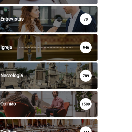
Entrevistas
70
Igreja
946
Necrologia
789
Opinião
1509