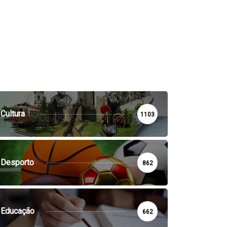
Cultura
1103
Desporto
862
Educação
662