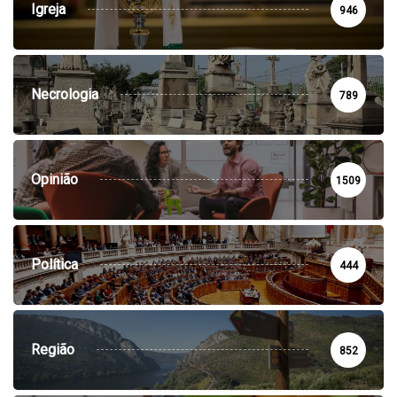
Igreja
946
Necrologia
789
Opinião
1509
Política
444
Região
852