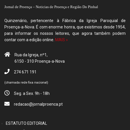
Jornal de Proença – Noticias de Proença e Região Do Pinhal
Quinzenário, pertencente à Fábrica da Igreja Paroquial de
Proença-a-Nova. É com enorme honra, que existimos desde 1954,
para informar os nossos leitores, que agora também podem
contar com a edição online.
MAIS »
Rua da Igreja, nº1,
6150 - 310 Proença-a-Nova
274 671 191
(chamada rede fixa nacional)
Seg. a Sex. 9h - 18h
redacao@jornalproenca.pt
ESTATUTO EDITORIAL