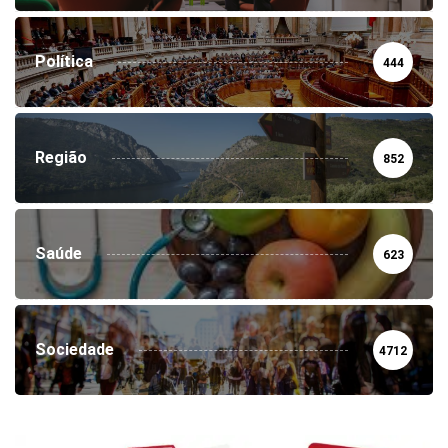
Política
444
Região
852
Saúde
623
Sociedade
4712