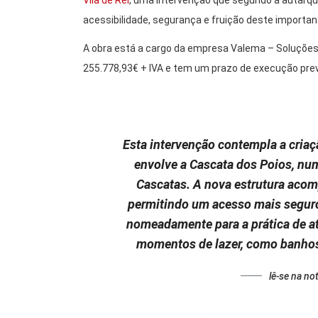
Vila de Rei
, uma intervenção que segundo a autarqu
acessibilidade, segurança e fruição deste importan
A obra está a cargo da empresa Valema – Soluções
255.778,93€ + IVA e tem um prazo de execução prev
Esta intervenção contempla a cria
envolve a Cascata dos Poios, numa
Cascatas. A nova estrutura acomp
permitindo um acesso mais seguro e
nomeadamente para a prática de a
momentos de lazer, como banhos 
lê-se na no