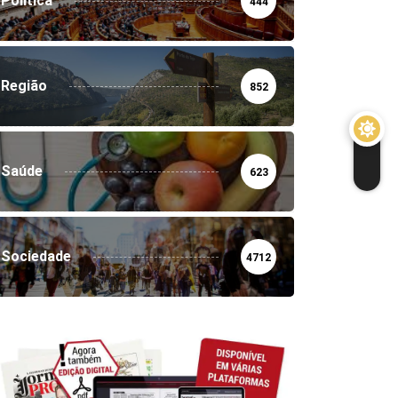
Política
444
Região
852
Saúde
623
Sociedade
4712