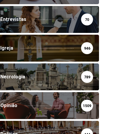
Entrevistas
70
Igreja
946
Necrologia
789
Opinião
1509