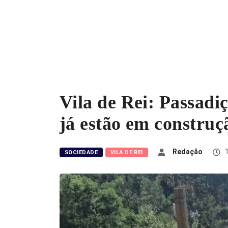
Vila de Rei: Passadi
já estão em construç
Redação
1
SOCIEDADE
VILA DE REI