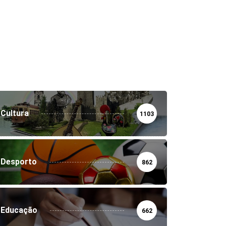
Cultura
1103
Desporto
862
Educação
662