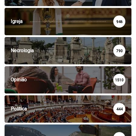
Igreja
946
Necrologia
790
Opinião
1510
Política
444