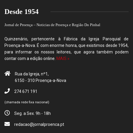
Desde 1954
Jornal de Proença – Noticias de Proença e Região Do Pinhal
Quinzenário, pertencente à Fábrica da Igreja Paroquial de
Proença-a-Nova. É com enorme honra, que existimos desde 1954,
para informar os nossos leitores, que agora também podem
contar com a edição online.
MAIS »
Rua da Igreja, nº1,
6150 - 310 Proença-a-Nova
274 671 191
(chamada rede fixa nacional)
Seg. a Sex. 9h - 18h
redacao@jornalproenca.pt