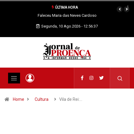
ÚLTIMA HORA
Quando os nossos animais morrem merecem dignidade
Segunda, 10 Ago.2026 - 12:56:38
Home
Cultura
Vila de Rei:…