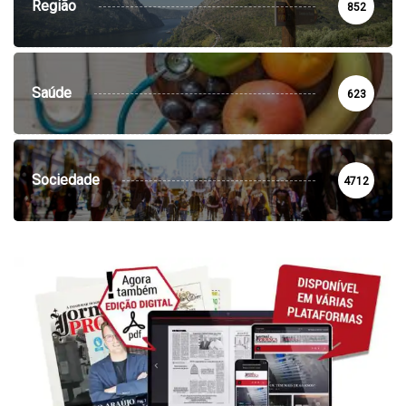
Região
852
Saúde
623
Sociedade
4712