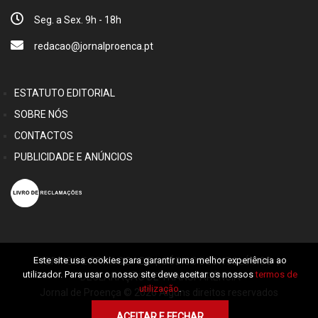
Seg. a Sex. 9h - 18h
redacao@jornalproenca.pt
ESTATUTO EDITORIAL
SOBRE NÓS
CONTACTOS
PUBLICIDADE E ANÚNCIOS
Este site usa cookies para garantir uma melhor experiência ao
TERMOS E PRIVACIDADE
|
CÓDIGO DEONTOLÓGICO
|
utilizador. Para usar o nosso site deve aceitar os nossos
termos de
DECLARAÇÃO DE TRANSPARÊNCIA
utilização
.
Jornal de Proença © 2026 Alguns direitos reservados
ACEITAR E FECHAR