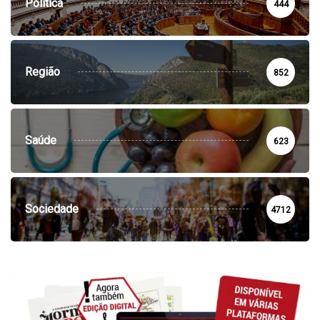
Política
444
Região
852
Saúde
623
Sociedade
4712