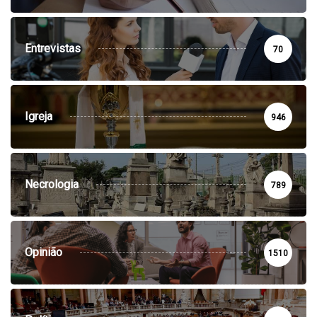
Entrevistas
70
Igreja
946
Necrologia
789
Opinião
1510