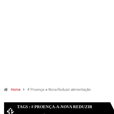
Home
# Proença-a-Nova Reduzir alimentação
TAGS : # PROENÇA-A-NOVA REDUZIR