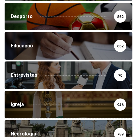
Desporto
862
Educação
662
Entrevistas
70
Igreja
946
Necrologia
789