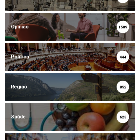
Opinião
1509
Política
444
Região
852
Saúde
623