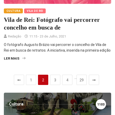
CULTURA
VILA DE REI
Vila de Rei: Fotógrafo vai percorrer
concelho em busca de
Redação
11:15 - 23 de Julho, 2021
O fotógrafo Augusto Brázio vai percorrer o concelho de Vila de
Rei em busca de retratos. A iniciativa, inserida na primeira edição
LER MAIS
…
1
2
3
4
29
Cultura
1103