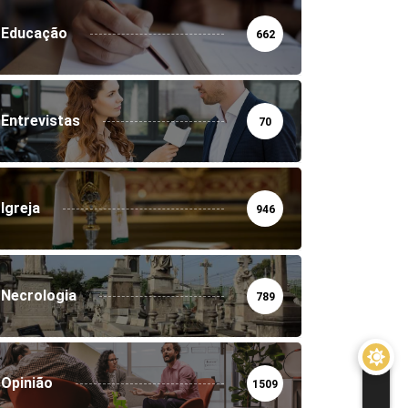
Educação
662
Entrevistas
70
Igreja
946
Necrologia
789
Opinião
1509