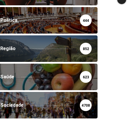
Política
444
Região
852
Saúde
623
Sociedade
4708