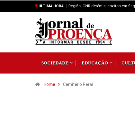
Região: GNR detém suspeitos em flagr
ÚLTIMA HORA
SOCIEDADE
EDUCAÇÃO
CULT
Home
Cemitério Peral