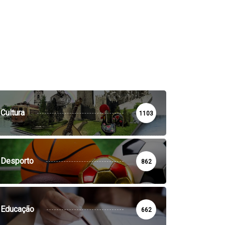
Cultura
1103
Desporto
862
Educação
662