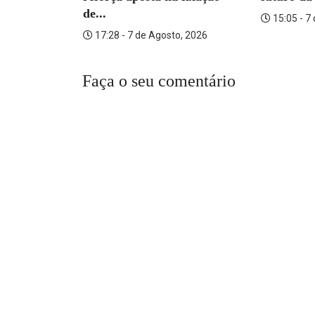
ante por...
de...
15:05 - 7
o, 2026
17:28 - 7 de Agosto, 2026
Faça o seu comentário