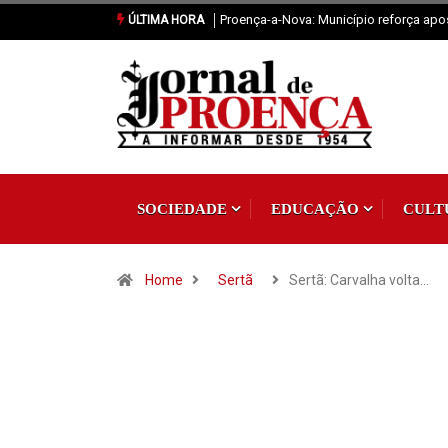
eforça aposta na fixação de população
Sertã: Crianças imaginam o futuro da pr
ÚLTIMA HORA
SOCIEDADE
EDUCAÇÃO
CULT
Home
Sertã
Sertã: Carvalha volta…