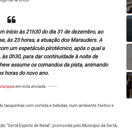
go-de-artifício.
em início às 21h30 do dia 31 de dezembro, ao
e, às 23 horas, a atuação dos Marauders. A
om um espetáculo pirotécnico, após o qual a
às 0h30, para dar continuidade à noite de
atthew assume os comandos da pista, animando
as horas do novo ano.
utarquia
em nota enviada
r de tasquinhas com comida e bebidas, num ambiente festivo e
“Sertã Espírito de Natal”, promovida pelo Município da Sertã,