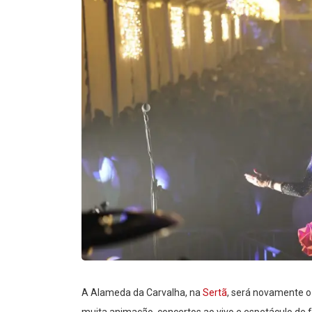
A Alameda da Carvalha, na
Sertã
, será novamente o