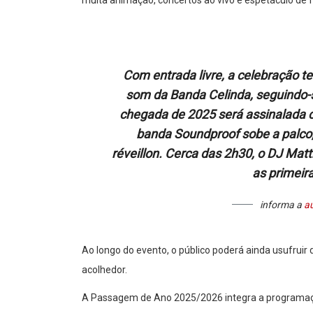
muita animação, concertos ao vivo e espetáculo de fo
Com entrada livre, a celebração t
som da Banda Celinda, seguindo-s
chegada de 2025 será assinalada c
banda Soundproof sobe a palco, 
réveillon. Cerca das 2h30, o DJ M
as primeir
informa a
a
Ao longo do evento, o público poderá ainda usufrui
acolhedor.
A Passagem de Ano 2025/2026 integra a programação 