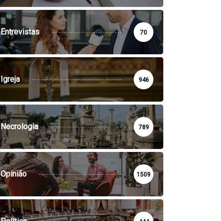
Entrevistas
70
Igreja
946
Necrologia
789
Opinião
1509