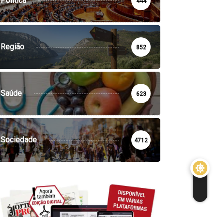
Política
444
Região
852
Saúde
623
Sociedade
4712