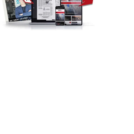
SOCIEDADE
VILA DE REI
REGIÃO
SOCIEDADE
la de Rei monitoriza gás
Região: GNR detém