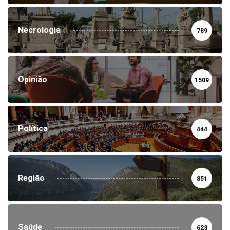
Necrologia
789
Opinião
1509
Política
444
Região
851
Saúde
623