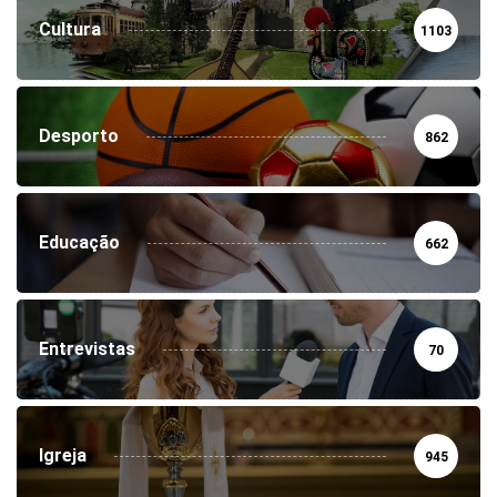
Cultura
1103
Desporto
862
Educação
662
Entrevistas
70
Igreja
945