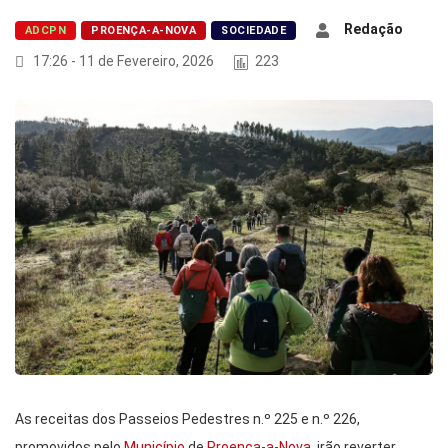
Redação
ADCPN
PROENÇA-A-NOVA
SOCIEDADE
17:26 - 11 de Fevereiro, 2026
223
As receitas dos Passeios Pedestres n.º 225 e n.º 226,
promovidos pelo
Município
de
Proença-a-Nova
, irão reverter