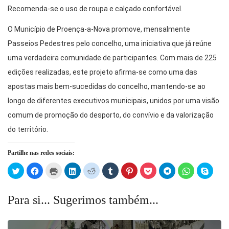
Recomenda-se o uso de roupa e calçado confortável.
O Município de Proença-a-Nova promove, mensalmente
Passeios Pedestres pelo concelho, uma iniciativa que já reúne
uma verdadeira comunidade de participantes. Com mais de 225
edições realizadas, este projeto afirma-se como uma das
apostas mais bem-sucedidas do concelho, mantendo-se ao
longo de diferentes executivos municipais, unidos por uma visão
comum de promoção do desporto, do convívio e da valorização
do território.
Partilhe nas redes sociais:
Click
Click
Click
Click
Click
Click
Click
Click
Click
Click
Click
to
to
to
to
to
to
to
to
to
to
to
share
share
print
share
share
share
share
share
share
share
share
on
on
(Opens
on
on
on
on
on
on
on
on
Twitter
Facebook
in
LinkedIn
Reddit
Tumblr
Pinterest
Pocket
Telegram
WhatsApp
Skype
Para si... Sugerimos também...
(Opens
(Opens
new
(Opens
(Opens
(Opens
(Opens
(Opens
(Opens
(Opens
(Open
in
in
window)
in
in
in
in
in
in
in
in
new
new
new
new
new
new
new
new
new
new
window)
window)
window)
window)
window)
window)
window)
window)
window)
windo