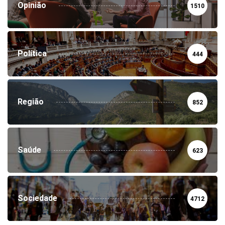
Opinião
1510
Política
444
Região
852
Saúde
623
Sociedade
4712