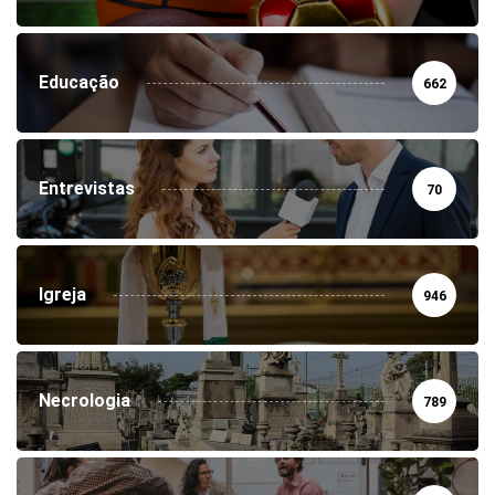
Educação
662
Entrevistas
70
Igreja
946
Necrologia
789