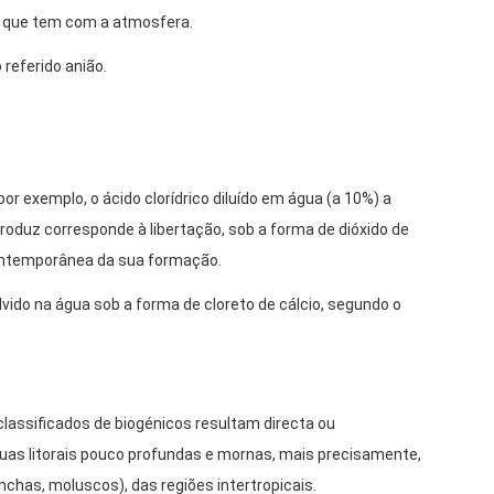
o que tem com a atmosfera.
referido anião.
 exemplo, o ácido clorídrico diluído em água (a 10%) a
produz corresponde à libertação, sob a forma de dióxido de
contemporânea da sua formação.
lvido na água sob a forma de cloreto de cálcio, segundo o
lassificados de biogénicos resultam directa ou
guas litorais pouco profundas e mornas, mais precisamente,
onchas, moluscos), das regiões intertropicais.