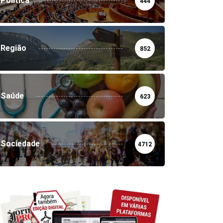
Política
444
Região
852
Saúde
623
Sociedade
4712