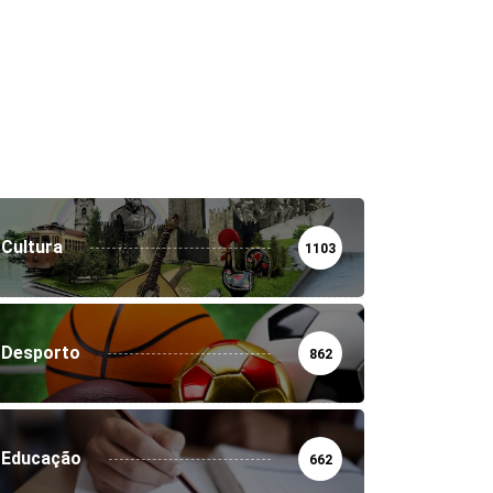
Cultura
1103
Desporto
862
Educação
662