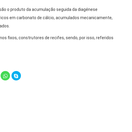
s são o produto da acumulação seguida da diagénese
os ricos em carbonato de cálcio, acumulados mecanicamente,
ados.
s fixos, construtores de recifes, sendo, por isso, referidos
lick
Click
Click
o
to
to
hare
share
share
n
on
on
elegram
WhatsApp
Skype
Opens
(Opens
(Opens
in
in
ew
new
new
indow)
window)
window)