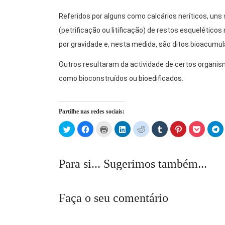
Referidos por alguns como calcários neríticos, un
(petrificação ou litificação) de restos esquelétic
por gravidade e, nesta medida, são ditos bioacumul
Outros resultaram da actividade de certos organismo
como bioconstruídos ou bioedificados.
Partilhe nas redes sociais:
Click
Click
Click
Click
Click
Click
Click
Click
C
to
to
to
to
to
to
to
to
t
share
share
print
share
share
share
share
share
s
on
on
(Opens
on
on
on
on
on
o
Twitter
Facebook
in
LinkedIn
Reddit
Tumblr
Pinterest
Pocket
T
(Opens
(Opens
new
(Opens
(Opens
(Opens
(Opens
(Opens
(
Para si... Sugerimos também...
in
in
window)
in
in
in
in
in
in
new
new
new
new
new
new
new
n
window)
window)
window)
window)
window)
window)
window)
w
Faça o seu comentário