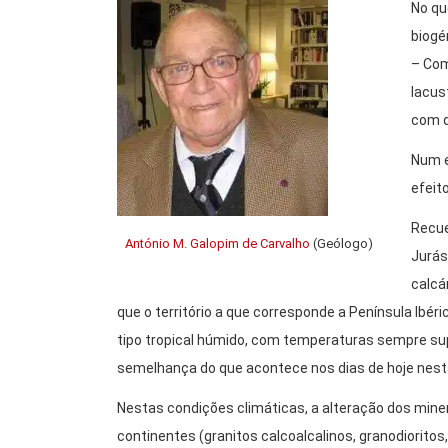
No qu
biogé
– Com
lacus
com q
Num e
efeit
Recue
António M. Galopim de Carvalho
(Geólogo)
Jurás
calcá
que o território a que corresponde a Península Ibér
tipo tropical húmido, com temperaturas sempre sup
semelhança do que acontece nos dias de hoje nest
Nestas condições climáticas, a alteração dos mine
continentes (granitos calcoalcalinos, granodioritos,