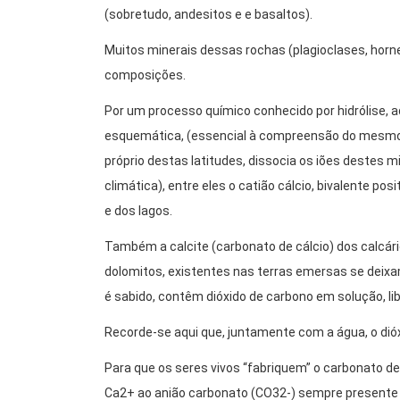
(sobretudo, andesitos e e basaltos).
Muitos minerais dessas rochas (plagioclases, horne
composições.
Por um processo químico conhecido por hidrólise, 
esquemática, (essencial à compreensão do mesmo),
próprio destas latitudes, dissocia os iões destes
climática), entre eles o catião cálcio, bivalente po
e dos lagos.
Também a calcite (carbonato de cálcio) dos calcári
dolomitos, existentes nas terras emersas se deix
é sabido, contêm dióxido de carbono em solução, lib
Recorde-se aqui que, juntamente com a água, o di
Para que os seres vivos “fabriquem” o carbonato de
Ca2+ ao anião carbonato (CO32-) sempre presente 