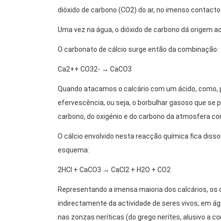
dióxido de carbono (CO2) do ar, no imenso contact
Uma vez na água, o dióxido de carbono dá origem ao 
O carbonato de cálcio surge então da combinação:
Ca2++ CO32- → CaCO3
Quando atacamos o calcário com um ácido, como, por
efervescência, ou seja, o borbulhar gasoso que se 
carbono, do oxigénio e do carbono da atmosfera 
O cálcio envolvido nesta reacção química fica disso
esquema:
2HCl + CaCO3 → CaCl2 + H2O + CO2
Representando a imensa maioria dos calcários, os c
indirectamente da actividade de seres vivos, em á
nas zonzas neríticas (do grego nerítes, alusivo a c