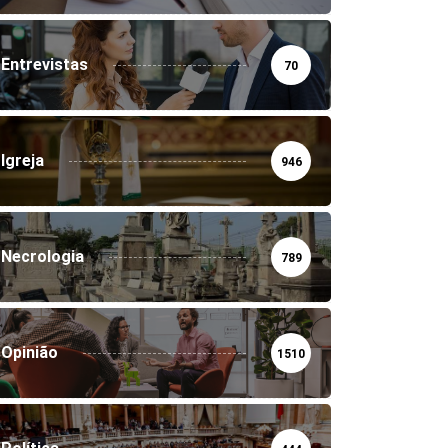
Entrevistas
70
Igreja
946
Necrologia
789
Opinião
1510