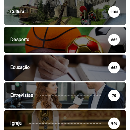
Cultura
1103
Desporto
862
Educação
662
Entrevistas
70
Igreja
946