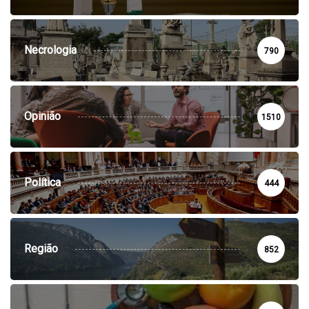
Necrologia
790
Opinião
1510
Política
444
Região
852