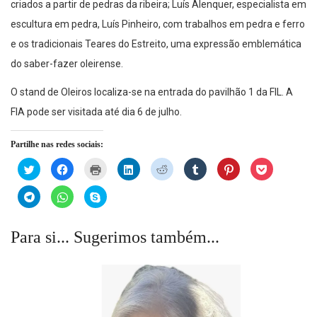
criados a partir de pedras da ribeira; Luís Alenquer, especialista em
escultura em pedra, Luís Pinheiro, com trabalhos em pedra e ferro
e os tradicionais Teares do Estreito, uma expressão emblemática
do saber-fazer oleirense.
O stand de Oleiros localiza-se na entrada do pavilhão 1 da FIL. A
FIA pode ser visitada até dia 6 de julho.
Partilhe nas redes sociais:
Click
Click
Click
Click
Click
Click
Click
Click
to
to
to
to
to
to
to
to
share
share
print
share
share
share
share
share
on
on
(Opens
on
on
on
on
on
Click
Click
Click
Twitter
Facebook
in
LinkedIn
Reddit
Tumblr
Pinterest
Pocket
to
to
to
(Opens
(Opens
new
(Opens
(Opens
(Opens
(Opens
(Opens
share
share
share
in
in
window)
in
in
in
in
in
on
on
on
new
new
new
new
new
new
new
Telegram
WhatsApp
Skype
Para si... Sugerimos também...
window)
window)
window)
window)
window)
window)
window)
(Opens
(Opens
(Opens
in
in
in
new
new
new
window)
window)
window)