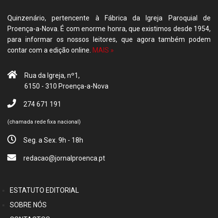
Quinzenário, pertencente à Fábrica da Igreja Paroquial de
Proença-a-Nova. É com enorme honra, que existimos desde 1954,
para informar os nossos leitores, que agora também podem
contar com a edição online.
MAIS »
Rua da Igreja, nº1,
6150 - 310 Proença-a-Nova
274 671 191
(chamada rede fixa nacional)
Seg. a Sex. 9h - 18h
redacao@jornalproenca.pt
ESTATUTO EDITORIAL
SOBRE NÓS