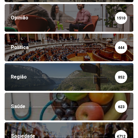
Opinião
1510
Política
444
Região
852
Saúde
623
Sociedade
4712