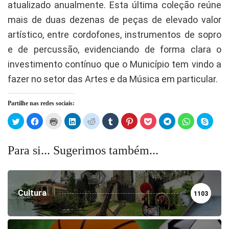
atualizado anualmente. Esta última coleção reúne
mais de duas dezenas de peças de elevado valor
artístico, entre cordofones, instrumentos de sopro
e de percussão, evidenciando de forma clara o
investimento contínuo que o Município tem vindo a
fazer no setor das Artes e da Música em particular.
Partilhe nas redes sociais:
Click
Click
Click
Click
Click
Click
Click
Click
Click
Click
Click
to
to
to
to
to
to
to
to
to
to
to
share
share
print
share
share
share
share
share
share
share
share
on
on
(Opens
on
on
on
on
on
on
on
on
Twitter
Facebook
in
LinkedIn
Reddit
Tumblr
Pinterest
Pocket
Telegram
WhatsApp
Skype
Para si... Sugerimos também...
(Opens
(Opens
new
(Opens
(Opens
(Opens
(Opens
(Opens
(Opens
(Opens
(Open
in
in
window)
in
in
in
in
in
in
in
in
new
new
new
new
new
new
new
new
new
new
window)
window)
window)
window)
window)
window)
window)
window)
window)
windo
Cultura
1103