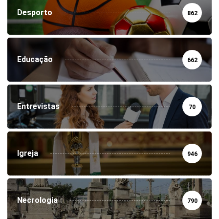
Desporto
862
Educação
662
Entrevistas
70
Igreja
946
Necrologia
790