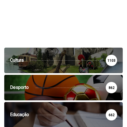
Cultura
1103
Desporto
862
Educação
662