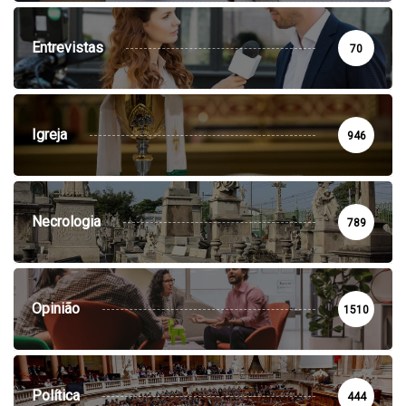
Entrevistas
70
Igreja
946
Necrologia
789
Opinião
1510
Política
444