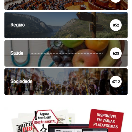
Região
852
Saúde
623
Sociedade
4712