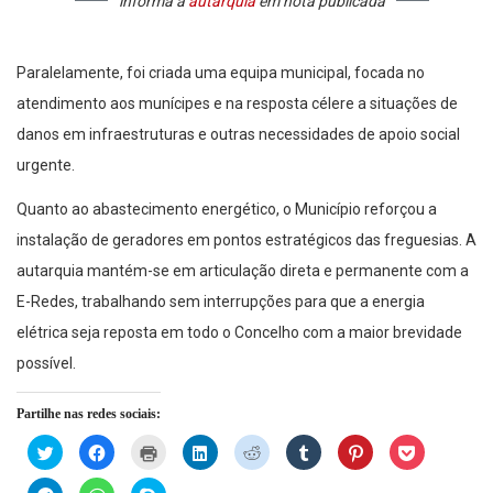
informa a
autarquia
em nota publicada
Paralelamente, foi criada uma equipa municipal, focada no
atendimento aos munícipes e na resposta célere a situações de
danos em infraestruturas e outras necessidades de apoio social
urgente.
Quanto ao abastecimento energético, o Município reforçou a
instalação de geradores em pontos estratégicos das freguesias. A
autarquia mantém-se em articulação direta e permanente com a
E-Redes, trabalhando sem interrupções para que a energia
elétrica seja reposta em todo o Concelho com a maior brevidade
possível.
Partilhe nas redes sociais:
Click
Click
Click
Click
Click
Click
Click
Click
to
to
to
to
to
to
to
to
share
share
print
share
share
share
share
share
on
on
(Opens
on
on
on
on
on
Click
Click
Click