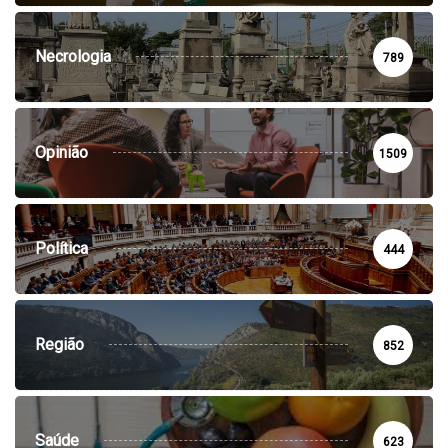
Necrologia
789
Opinião
1509
Política
444
Região
852
Saúde
623