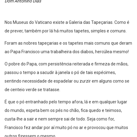
Dom Antonino Dias
Nos Museus do Vaticano existe a Galeria das Tapeçarias. Como é
de prever, também por lá há muitos tapetes, simples e comuns.
Foram as nobres tapeçarias e os tapetes mais comuns que deram
ao Papa Francisco uma trabalheira dos diabos, hercúlea mesmo!
O pobre do Papa, com persistência reiterada e firmeza de mãos,
passou o tempo a sacudir à janela o pó de tais espécimes,
sentindo necessidade de espadelar ou zurzir em alguns como se
de centeio verde se tratasse.
É que o pó entranhado pelo tempo afora, lá e em qualquer lugar
do mundo, espeta bem os pés no chão, fica quedo e teimoso,
custa-lhe a sair e nem sempre sai de todo. Seja como for,
Francisco fez andar por aí muito pó no ar e provocou que muitos
outros fizessem o mesmo.