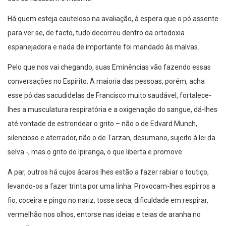
Há quem esteja cauteloso na avaliação, à espera que o pó assente
para ver se, de facto, tudo decorreu dentro da ortodoxia
espanejadora e nada de importante foi mandado às malvas.
Pelo que nos vai chegando, suas Eminências vão fazendo essas
conversações no Espírito. A maioria das pessoas, porém, acha
esse pó das sacudidelas de Francisco muito saudável, fortalece-
lhes a musculatura respiratória e a oxigenação do sangue, dá-lhes
até vontade de estrondear o grito – não o de Edvard Munch,
silencioso e aterrador, não o de Tarzan, desumano, sujeito à lei da
selva -, mas o grito do Ipiranga, o que liberta e promove.
A par, outros há cujos ácaros lhes estão a fazer rabiar o toutiço,
levando-os a fazer trinta por uma linha. Provocam-lhes espirros a
fio, coceira e pingo no nariz, tosse seca, dificuldade em respirar,
vermelhão nos olhos, entorse nas ideias e teias de aranha no