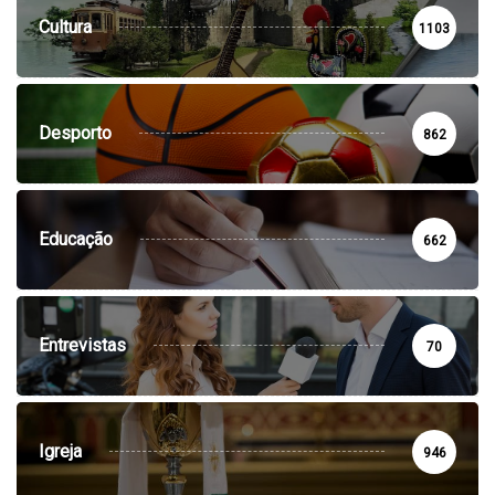
Cultura
1103
Desporto
862
Educação
662
Entrevistas
70
Igreja
946