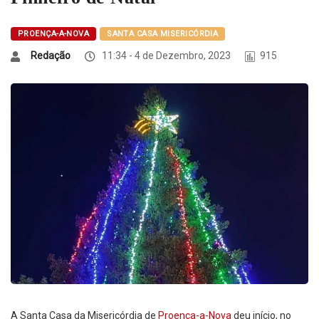
PROENÇA-A-NOVA
SANTA CASA MISERICÓRDIA
Redação
11:34 - 4 de Dezembro, 2023
915
A Santa Casa da Misericórdia de
Proença-a-Nova
deu início, no