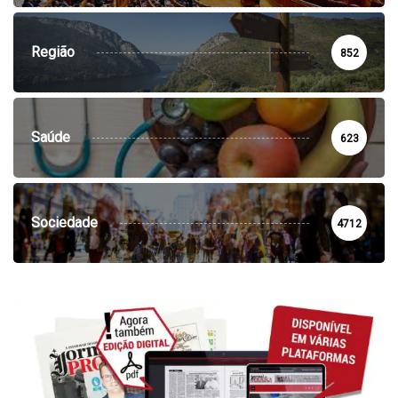
Região
852
Saúde
623
Sociedade
4712