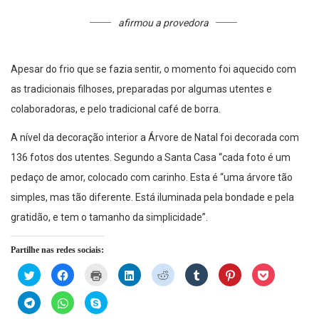
afirmou a provedora
Apesar do frio que se fazia sentir, o momento foi aquecido com
as tradicionais filhoses, preparadas por algumas utentes e
colaboradoras, e pelo tradicional café de borra.
A nível da decoração interior a Árvore de Natal foi decorada com
136 fotos dos utentes. Segundo a Santa Casa “cada foto é um
pedaço de amor, colocado com carinho. Esta é “uma árvore tão
simples, mas tão diferente. Está iluminada pela bondade e pela
gratidão, e tem o tamanho da simplicidade”.
Partilhe nas redes sociais:
Click
Click
Click
Click
Click
Click
Click
Click
to
to
to
to
to
to
to
to
share
share
print
share
share
share
share
share
on
on
(Opens
on
on
on
on
on
Click
Click
Click
Twitter
Facebook
in
LinkedIn
Reddit
Tumblr
Pinterest
Pocket
to
to
to
(Opens
(Opens
new
(Opens
(Opens
(Opens
(Opens
(Opens
share
share
share