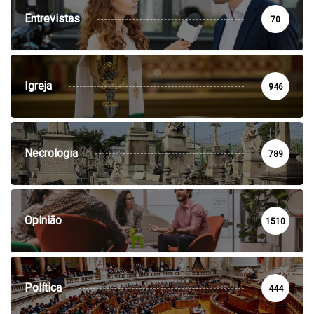
Entrevistas
70
Igreja
946
Necrologia
789
Opinião
1510
Política
444