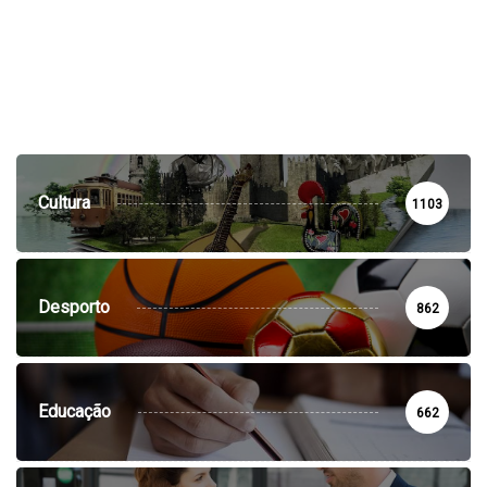
Cultura
1103
Desporto
862
Educação
662