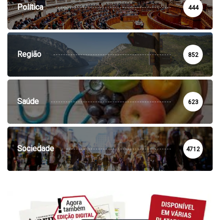
Política
444
Região
852
Saúde
623
Sociedade
4712