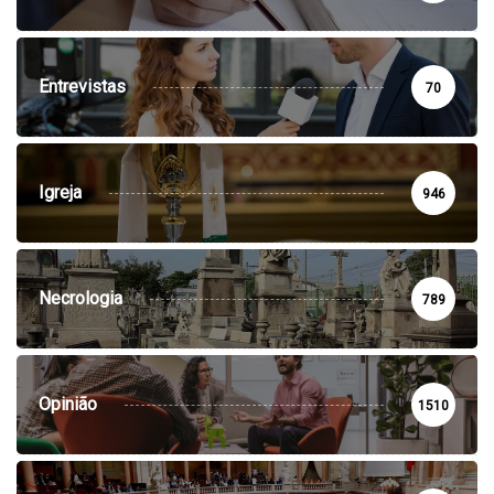
Entrevistas
70
Igreja
946
Necrologia
789
Opinião
1510