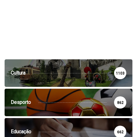
Cultura
1103
Desporto
862
Educação
662