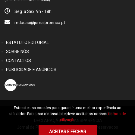
(chamada rede fixa nacional)
Seg. a Sex. 9h - 18h
redacao@jornalproenca.pt
ESTATUTO EDITORIAL
SOBRE NÓS
CONTACTOS
PUBLICIDADE E ANÚNCIOS
Este site usa cookies para garantir uma melhor experiência ao
utilizador. Para usar o nosso site deve aceitar os nossos
termos de
TERMOS E PRIVACIDADE
|
CÓDIGO DEONTOLÓGICO
|
utilização
.
DECLARAÇÃO DE TRANSPARÊNCIA
Jornal de Proença © 2026 Alguns direitos reservados
ACEITAR E FECHAR