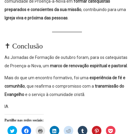
comunidade de Proença-a-Nova em
formar catequistas
preparados e conscientes da sua missão
, contribuindo para uma
Igreja viva e próxima das pessoas
.
✝️
Conclusão
As Jornadas de Formação de outubro foram, para os catequistas
de Proença-a-Nova, um
marco de renovação espiritual e pastoral
.
Mais do que um encontro formativo, foi uma
experiência de fé e
comunhão
, que reafirma o compromisso com a
transmissão do
Evangelho
e o serviço à comunidade cristã.
IA
Partilhe nas redes sociais:
Click
Click
Click
Click
Click
Click
Click
Click
to
to
to
to
to
to
to
to