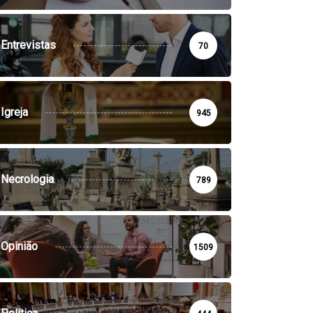
Entrevistas
70
Igreja
945
Necrologia
789
Opinião
1509