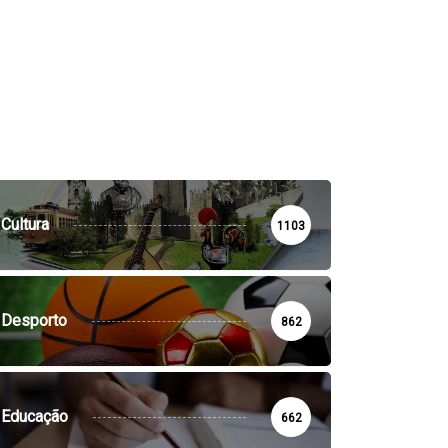
Cultura
1103
Desporto
862
Educação
662