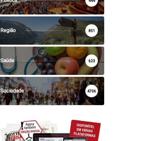
Política
444
Região
851
Saúde
623
Sociedade
4706