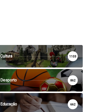
Cultura
1103
Desporto
862
Educação
662