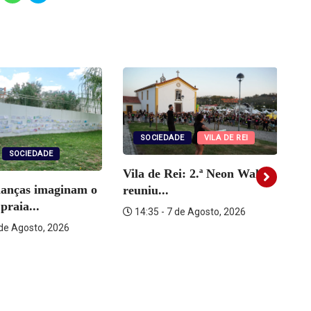
hare
share
share
n
on
on
elegram
WhatsApp
Skype
Opens
(Opens
(Opens
in
in
ew
new
new
indow)
window)
window)
SOCIEDADE
VILA DE REI
SOCIEDADE
Vila de Rei: 2.ª Neon Walk
ianças imaginam o
reuniu...
Vi
praia...
14:35 - 7 de Agosto, 2026
ra
 de Agosto, 2026