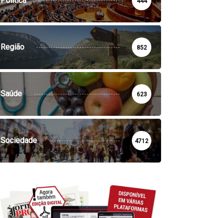
Política
444
Região
852
Saúde
623
Sociedade
4712