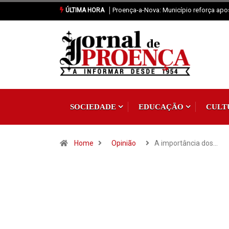
Sertã: Crianças imaginam o futuro da pr
ÚLTIMA HORA
SOCIEDADE
EDUCAÇÃO
CULT
Home
Opinião
A importância dos…