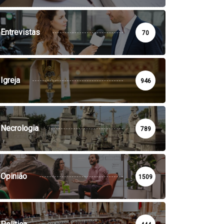
Entrevistas
70
Igreja
946
Necrologia
789
Opinião
1509