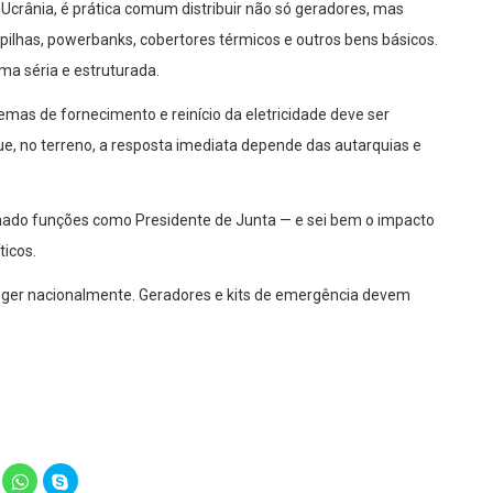
 Ucrânia, é prática comum distribuir não só geradores, mas
pilhas, powerbanks, cobertores térmicos e outros bens básicos.
ma séria e estruturada.
temas de fornecimento e reinício da eletricidade deve ser
ue, no terreno, a resposta imediata depende das autarquias e
ado funções como Presidente de Junta — e sei bem o impacto
icos.
eger nacionalmente. Geradores e kits de emergência devem
lick
Click
Click
o
to
to