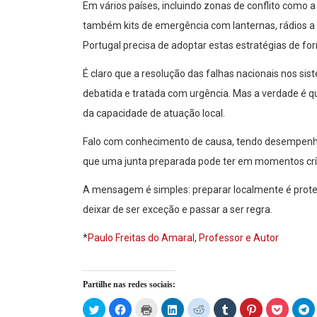
Em vários países, incluindo zonas de conflito como a
também kits de emergência com lanternas, rádios a 
Portugal precisa de adoptar estas estratégias de for
É claro que a resolução das falhas nacionais nos sis
debatida e tratada com urgência. Mas a verdade é q
da capacidade de atuação local.
Falo com conhecimento de causa, tendo desempenh
que uma junta preparada pode ter em momentos crít
A mensagem é simples: preparar localmente é prot
deixar de ser exceção e passar a ser regra.
*
Paulo Freitas do Amaral
,
Professor e Autor
Partilhe nas redes sociais:
Click
Click
Click
Click
Click
Click
Click
Click
C
to
to
to
to
to
to
to
to
t