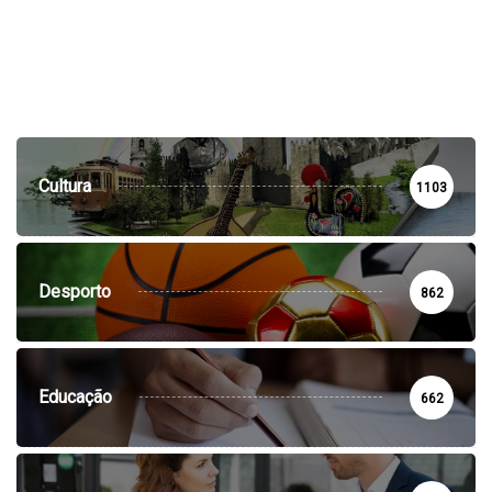
Cultura
1103
Desporto
862
Educação
662