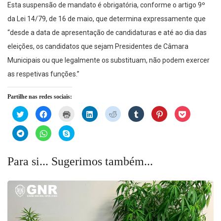
Esta suspensão de mandato é obrigatória, conforme o artigo 9º
da Lei 14/79, de 16 de maio, que determina expressamente que
“desde a data de apresentação de candidaturas e até ao dia das
eleições, os candidatos que sejam Presidentes de Câmara
Municipais ou que legalmente os substituam, não podem exercer
as respetivas funções.”
Partilhe nas redes sociais:
Click
Click
Click
Click
Click
Click
Click
Click
to
to
to
to
to
to
to
to
share
share
print
share
share
share
share
share
on
on
(Opens
on
on
on
on
on
Click
Click
Click
Twitter
Facebook
in
LinkedIn
Reddit
Tumblr
Pinterest
Pocket
to
to
to
(Opens
(Opens
new
(Opens
(Opens
(Opens
(Opens
(Opens
share
share
share
in
in
window)
in
in
in
in
in
on
on
on
new
new
new
new
new
new
new
Telegram
WhatsApp
Skype
Para si... Sugerimos também...
window)
window)
window)
window)
window)
window)
window)
(Opens
(Opens
(Opens
in
in
in
new
new
new
window)
window)
window)