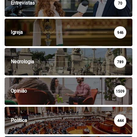
Entrevistas
70
Igreja
946
Necrologia
789
Opinião
1509
Política
444