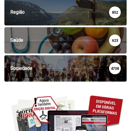
Região
852
Saúde
623
Sociedade
4708