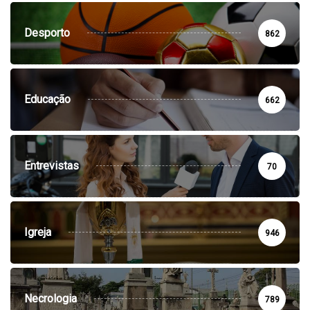
Desporto
862
Educação
662
Entrevistas
70
Igreja
946
Necrologia
789