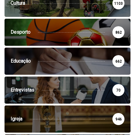
Cultura
1103
Desporto
862
Educação
662
Entrevistas
70
Igreja
946