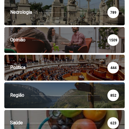
Necrologia
789
Opinião
1509
Política
444
Região
852
Saúde
623