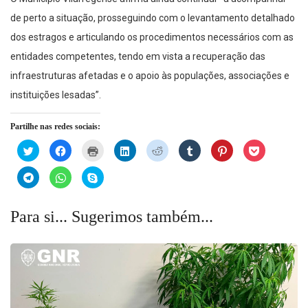
de perto a situação, prosseguindo com o levantamento detalhado
dos estragos e articulando os procedimentos necessários com as
entidades competentes, tendo em vista a recuperação das
infraestruturas afetadas e o apoio às populações, associações e
instituições lesadas”.
Partilhe nas redes sociais:
Click
Click
Click
Click
Click
Click
Click
Click
to
to
to
to
to
to
to
to
share
share
print
share
share
share
share
share
on
on
(Opens
on
on
on
on
on
Click
Click
Click
Twitter
Facebook
in
LinkedIn
Reddit
Tumblr
Pinterest
Pocket
to
to
to
(Opens
(Opens
new
(Opens
(Opens
(Opens
(Opens
(Opens
share
share
share
in
in
window)
in
in
in
in
in
on
on
on
new
new
new
new
new
new
new
Telegram
WhatsApp
Skype
Para si... Sugerimos também...
window)
window)
window)
window)
window)
window)
window)
(Opens
(Opens
(Opens
in
in
in
new
new
new
window)
window)
window)