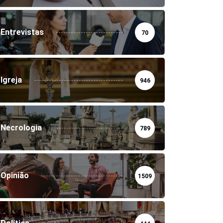
Entrevistas
70
Igreja
946
Necrologia
789
Opinião
1509