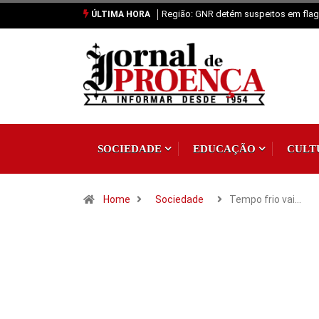
Região: GNR detém suspeitos em flagr
ÚLTIMA HORA
SOCIEDADE
EDUCAÇÃO
CULT
Home
Sociedade
Tempo frio vai…