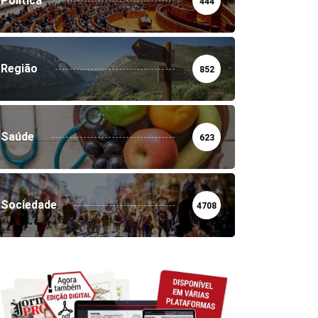
Política
444
Região
852
Saúde
623
Sociedade
4708