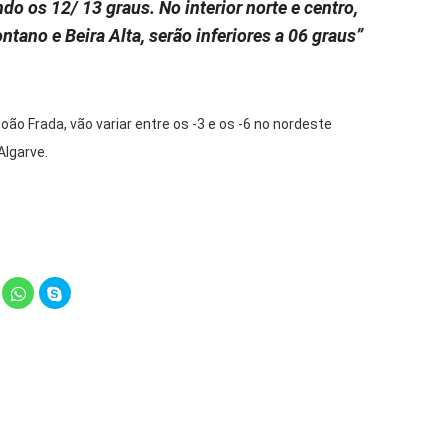
do os 12/ 13 graus. No interior norte e centro,
no e Beira Alta, serão inferiores a 06 graus”
o Frada, vão variar entre os -3 e os -6 no nordeste
Algarve.
lick
Click
Click
o
to
to
hare
share
share
n
on
on
elegram
WhatsApp
Skype
Opens
(Opens
(Opens
in
in
ew
new
new
indow)
window)
window)