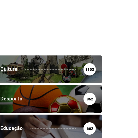
Cultura
1103
Desporto
862
Educação
662