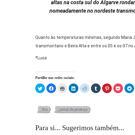
altas na costa sul do Algarve rondan
nomeadamente no nordeste transmonta
Quanto às temperaturas mínimas, segundo Maria Joã
transmontano e Beira Alta e entre os 05 e os 07 no 
*Lusa
Partilhe nas redes sociais:
Click
Click
Click
Click
Click
Click
Click
Click
C
to
to
to
to
to
to
to
to
t
share
share
print
share
share
share
share
share
s
on
on
(Opens
on
on
on
on
on
o
Twitter
Facebook
in
LinkedIn
Reddit
Tumblr
Pinterest
Pocket
T
(Opens
(Opens
new
(Opens
(Opens
(Opens
(Opens
(Opens
(
in
in
window)
in
in
in
in
in
in
frio
jornal de proença
new
new
new
new
new
new
new
n
window)
window)
window)
window)
window)
window)
window)
w
Para si... Sugerimos também...