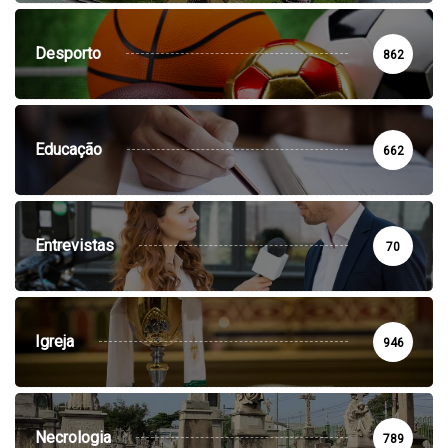
Desporto
862
Educação
662
Entrevistas
70
Igreja
946
Necrologia
789