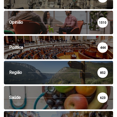
Opinião
1510
Política
444
Região
852
Saúde
623