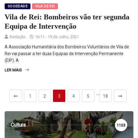
SOCIEDADE
VILA DE REI
Vila de Rei: Bombeiros vão ter segunda
Equipa de Intervenção
Redação
16:11 - 19 de Julho, 2021
A Associação Humanitária dos Bombeiros Voluntários de Vila de
Rei vai passar a ter duas Equipas de Intervenção Permanente
(EIP). A
LER MAIS
…
1
2
3
4
5
18
Cultura
1103