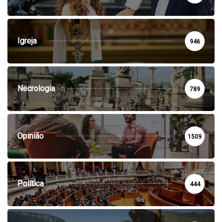
Igreja
946
Necrologia
789
Opinião
1509
Política
444