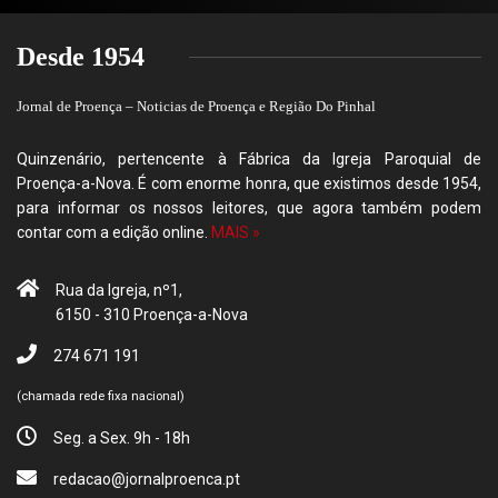
Desde 1954
Jornal de Proença – Noticias de Proença e Região Do Pinhal
Quinzenário, pertencente à Fábrica da Igreja Paroquial de
Proença-a-Nova. É com enorme honra, que existimos desde 1954,
para informar os nossos leitores, que agora também podem
contar com a edição online.
MAIS »
Rua da Igreja, nº1,
6150 - 310 Proença-a-Nova
274 671 191
(chamada rede fixa nacional)
Seg. a Sex. 9h - 18h
redacao@jornalproenca.pt