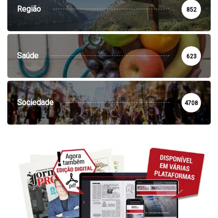
Região
852
Saúde
623
Sociedade
4708