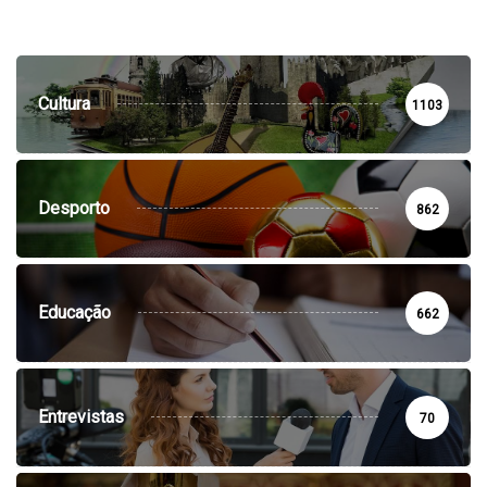
Cultura
1103
Desporto
862
Educação
662
Entrevistas
70