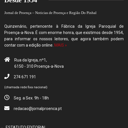
Desde 1954
Jornal de Proença – Noticias de Proença e Região Do Pinhal
Quinzenário, pertencente à Fábrica da Igreja Paroquial de
Proença-a-Nova. É com enorme honra, que existimos desde 1954,
para informar os nossos leitores, que agora também podem
contar com a edição online.
MAIS »
Rua da Igreja, nº1,
6150 - 310 Proença-a-Nova
274 671 191
(chamada rede fixa nacional)
Seg. a Sex. 9h - 18h
redacao@jornalproenca.pt
ESTATUTO EDITORIAL