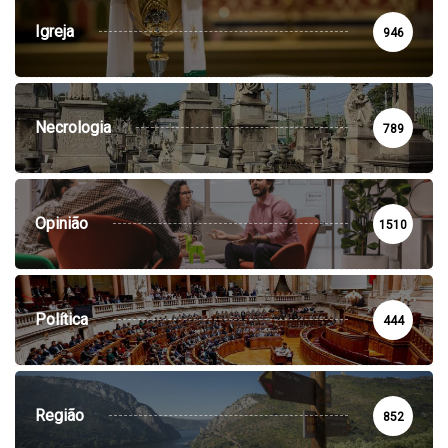
Igreja
946
Necrologia
789
Opinião
1510
Política
444
Região
852