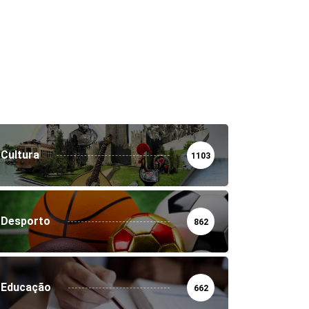
Cultura
1103
Desporto
862
Educação
662