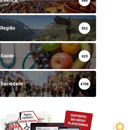
Política
444
Região
852
Saúde
623
Sociedade
4708