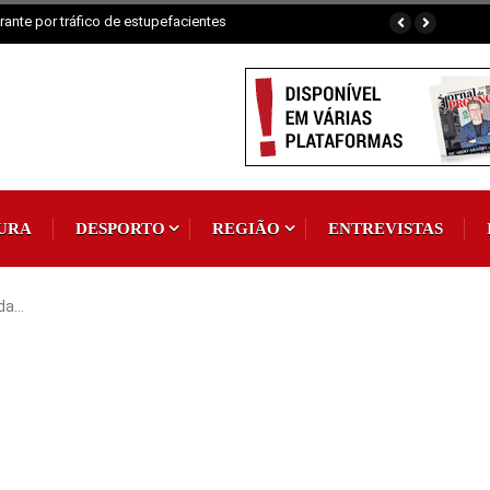
ante por tráfico de estupefacientes
URA
DESPORTO
REGIÃO
ENTREVISTAS
 da…