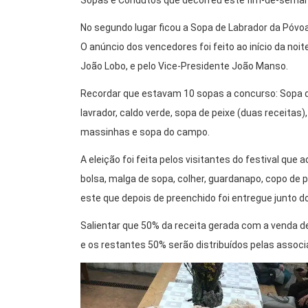
Sopas e Condutos que decorreu este fim-de-sema
No segundo lugar ficou a Sopa de Labrador da Póvoa e
O anúncio dos vencedores foi feito ao início da noi
João Lobo, e pelo Vice-Presidente João Manso.
Recordar que estavam 10 sopas a concurso: Sopa de
lavrador, caldo verde, sopa de peixe (duas receita
massinhas e sopa do campo.
A eleição foi feita pelos visitantes do festival que 
bolsa, malga de sopa, colher, guardanapo, copo de
este que depois de preenchido foi entregue junto d
Salientar que 50% da receita gerada com a venda de
e os restantes 50% serão distribuídos pelas associ