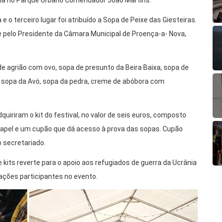
na no Parque Urbano Comendador João Martins.
 o terceiro lugar foi atribuído a Sopa de Peixe das Giesteiras.
te pelo Presidente da Câmara Municipal de Proença-a- Nova,
 agrião com ovo, sopa de presunto da Beira Baixa, sopa de
s), sopa da Avó, sopa da pedra, creme de abóbora com
adquiriram o kit do festival, no valor de seis euros, composto
 papel e um cupão que dá acesso à prova das sopas. Cupão
o secretariado.
 kits reverte para o apoio aos refugiados de guerra da Ucrânia
ações participantes no evento.