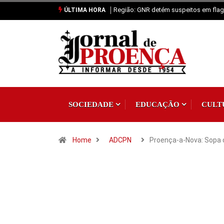
Região: GNR detém suspeitos em flagr
ÚLTIMA HORA
SOCIEDADE
EDUCAÇÃO
CULT
Home
ADCPN
Proença-a-Nova: Sopa