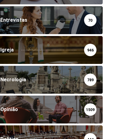
Entrevistas
70
Igreja
946
Necrologia
789
Opinião
1509