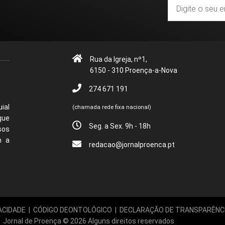
Rua da Igreja, nº1,
6150 - 310 Proença-a-Nova
274 671 191
ial
(chamada rede fixa nacional)
que
Seg. a Sex. 9h - 18h
sos
m a
redacao@jornalproenca.pt
ACIDADE
|
CÓDIGO DEONTOLÓGICO
|
DECLARAÇÃO DE TRANSPARÊNC
Jornal de Proença © 2026 Alguns direitos reservados