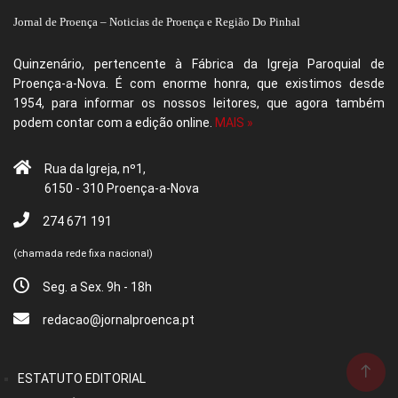
Jornal de Proença – Noticias de Proença e Região Do Pinhal
Quinzenário, pertencente à Fábrica da Igreja Paroquial de
Proença-a-Nova. É com enorme honra, que existimos desde
1954, para informar os nossos leitores, que agora também
podem contar com a edição online.
MAIS »
Rua da Igreja, nº1,
6150 - 310 Proença-a-Nova
274 671 191
(chamada rede fixa nacional)
Seg. a Sex. 9h - 18h
redacao@jornalproenca.pt
ESTATUTO EDITORIAL