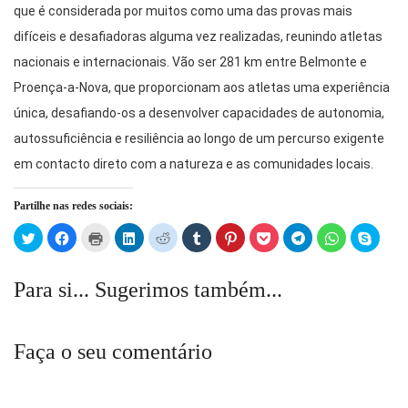
que é considerada por muitos como uma das provas mais
difíceis e desafiadoras alguma vez realizadas, reunindo atletas
nacionais e internacionais. Vão ser 281 km entre Belmonte e
Proença-a-Nova, que proporcionam aos atletas uma experiência
única, desafiando-os a desenvolver capacidades de autonomia,
autossuficiência e resiliência ao longo de um percurso exigente
em contacto direto com a natureza e as comunidades locais.
Partilhe nas redes sociais:
Click
Click
Click
Click
Click
Click
Click
Click
Click
Click
Click
to
to
to
to
to
to
to
to
to
to
to
share
share
print
share
share
share
share
share
share
share
share
on
on
(Opens
on
on
on
on
on
on
on
on
Twitter
Facebook
in
LinkedIn
Reddit
Tumblr
Pinterest
Pocket
Telegram
WhatsApp
Skype
Para si... Sugerimos também...
(Opens
(Opens
new
(Opens
(Opens
(Opens
(Opens
(Opens
(Opens
(Opens
(Open
in
in
window)
in
in
in
in
in
in
in
in
new
new
new
new
new
new
new
new
new
new
window)
window)
window)
window)
window)
window)
window)
window)
window)
windo
Faça o seu comentário