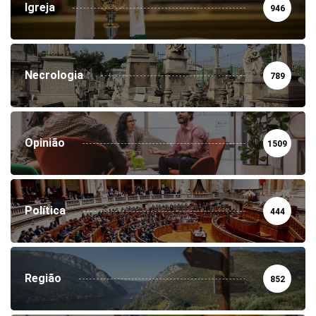
Igreja
946
Necrologia
789
Opinião
1509
Política
444
Região
852