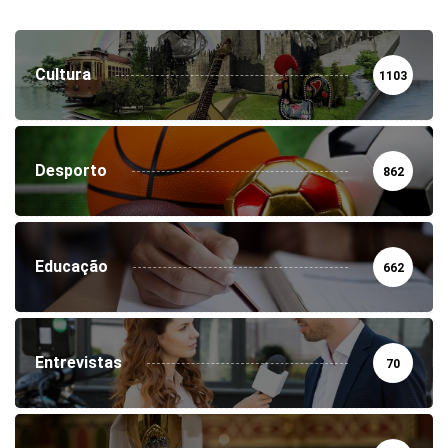
Cultura
1103
Desporto
862
Educação
662
Entrevistas
70