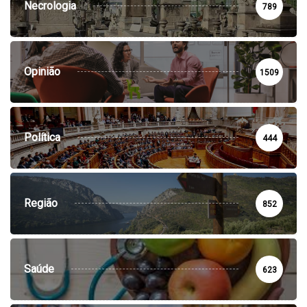
Necrologia
789
Opinião
1509
Política
444
Região
852
Saúde
623