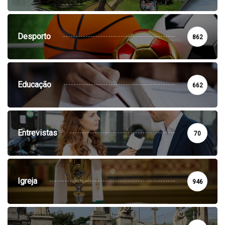
Desporto
862
Educação
662
Entrevistas
70
Igreja
946