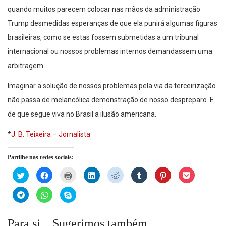
quando muitos parecem colocar nas mãos da administração
Trump desmedidas esperanças de que ela punirá algumas figuras
brasileiras, como se estas fossem submetidas a um tribunal
internacional ou nossos problemas internos demandassem uma
arbitragem.
Imaginar a solução de nossos problemas pela via da terceirização
não passa de melancólica demonstração de nosso despreparo. E
de que segue viva no Brasil a ilusão americana.
*
J. B. Teixeira – Jornalista
Partilhe nas redes sociais:
Click
Click
Click
Click
Click
Click
Click
Click
to
to
to
to
to
to
to
to
share
share
print
share
share
share
share
share
on
on
(Opens
on
on
on
on
on
Click
Click
Click
Twitter
Facebook
in
LinkedIn
Reddit
Tumblr
Pinterest
Pocket
to
to
to
(Opens
(Opens
new
(Opens
(Opens
(Opens
(Opens
(Opens
share
share
share
in
in
window)
in
in
in
in
in
on
on
on
new
new
new
new
new
new
new
Telegram
WhatsApp
Skype
Para si... Sugerimos também...
window)
window)
window)
window)
window)
window)
window)
(Opens
(Opens
(Opens