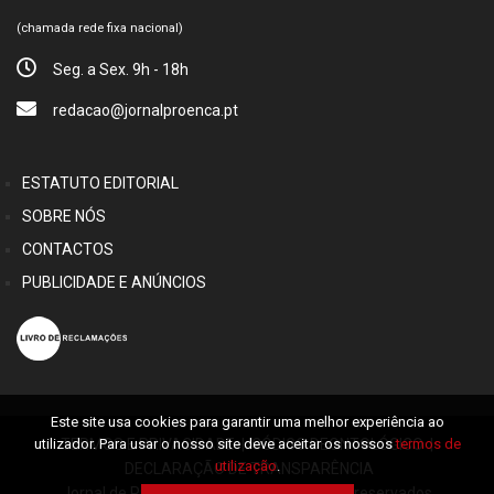
(chamada rede fixa nacional)
Seg. a Sex. 9h - 18h
redacao@jornalproenca.pt
ESTATUTO EDITORIAL
SOBRE NÓS
CONTACTOS
PUBLICIDADE E ANÚNCIOS
Este site usa cookies para garantir uma melhor experiência ao
utilizador. Para usar o nosso site deve aceitar os nossos
termos de
TERMOS E PRIVACIDADE
|
CÓDIGO DEONTOLÓGICO
|
utilização
.
DECLARAÇÃO DE TRANSPARÊNCIA
Jornal de Proença © 2026 Alguns direitos reservados