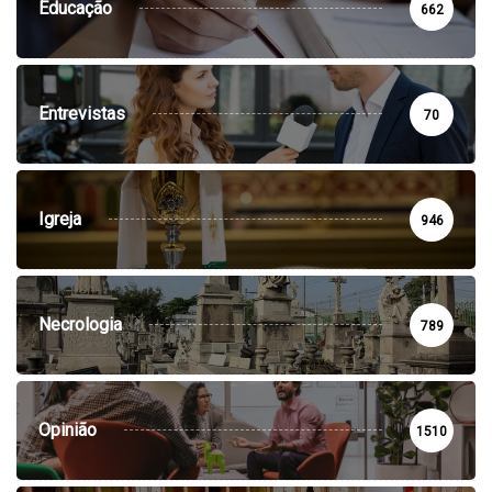
Educação
662
Entrevistas
70
Igreja
946
Necrologia
789
Opinião
1510