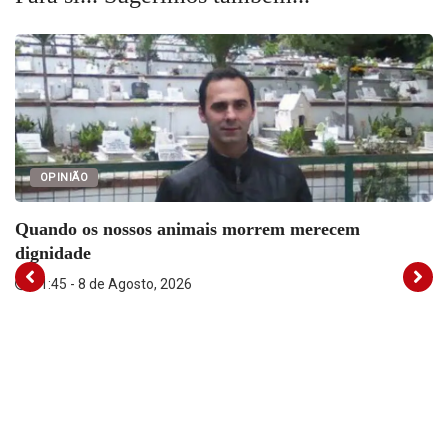
in
in
in
new
new
new
window)
window)
window)
OPINIÃO
Quando os nossos animais morrem merecem
dignidade
11:45 - 8 de Agosto, 2026