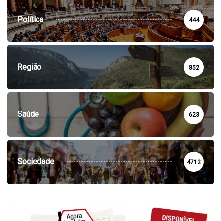
Política
444
Região
852
Saúde
623
Sociedade
4712