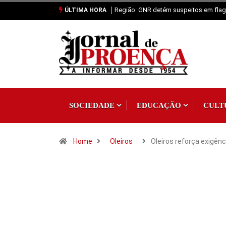
Região: GNR detém suspeitos em flagr
ÚLTIMA HORA
SOCIEDADE
EDUCAÇÃO
CULT
Home
Oleiros
Oleiros reforça exigên