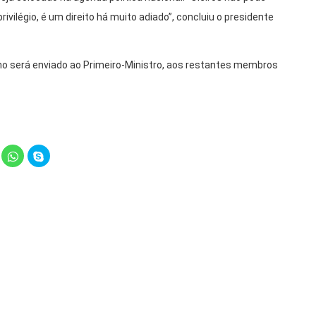
rivilégio, é um direito há muito adiado”, concluiu o presidente
alho será enviado ao Primeiro-Ministro, aos restantes membros
lick
Click
Click
o
to
to
hare
share
share
n
on
on
elegram
WhatsApp
Skype
Opens
(Opens
(Opens
in
in
ew
new
new
indow)
window)
window)