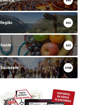
Política
444
Região
852
Saúde
623
Sociedade
4708