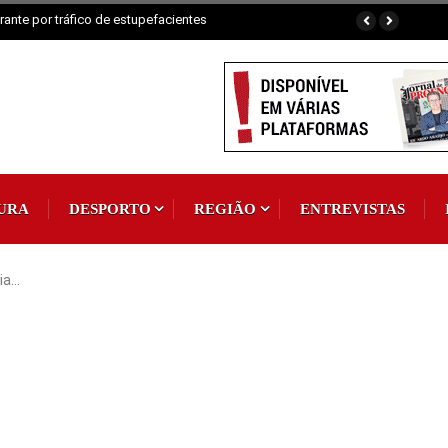
ante por tráfico de estupefacientes
URA
DESPORTO
REGIÃO
ENTREVISTAS
cia…