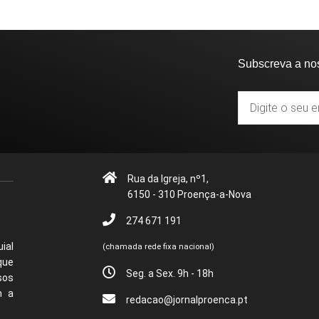
Subscreva a no
Rua da Igreja, nº1,
6150 - 310 Proença-a-Nova
274 671 191
ial
(chamada rede fixa nacional)
que
Seg. a Sex. 9h - 18h
sos
m a
redacao@jornalproenca.pt