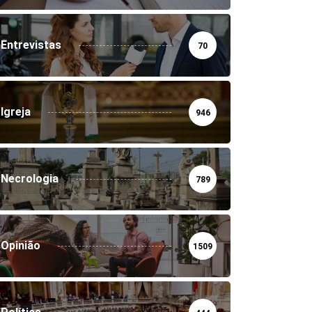
Entrevistas
70
Igreja
946
Necrologia
789
Opinião
1509