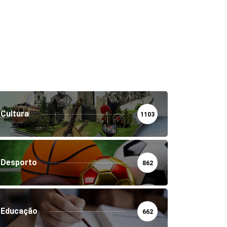
Cultura
1103
Desporto
862
Educação
662