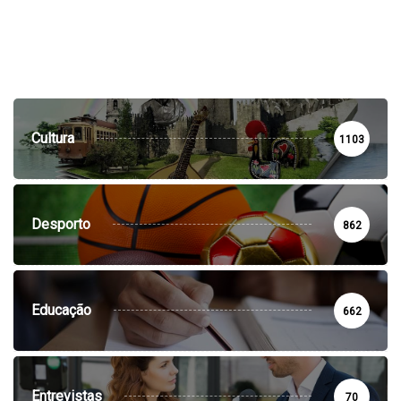
Cultura
1103
Desporto
862
Educação
662
Entrevistas
70