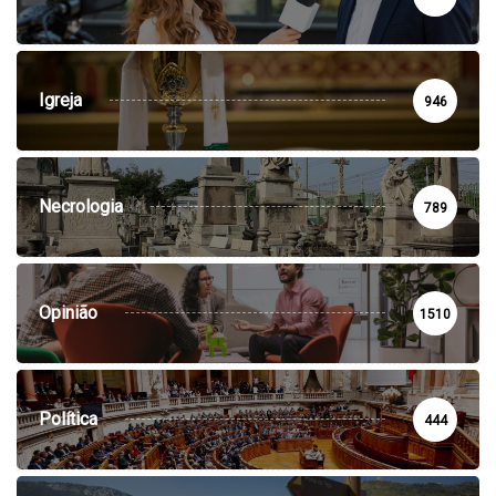
Igreja
946
Necrologia
789
Opinião
1510
Política
444