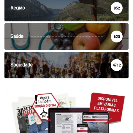
Região
852
Saúde
623
Sociedade
4712