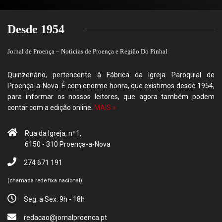
Desde 1954
Jornal de Proença – Noticias de Proença e Região Do Pinhal
Quinzenário, pertencente à Fábrica da Igreja Paroquial de
Proença-a-Nova. É com enorme honra, que existimos desde 1954,
para informar os nossos leitores, que agora também podem
contar com a edição online.
MAIS »
Rua da Igreja, nº1,
6150 - 310 Proença-a-Nova
274 671 191
(chamada rede fixa nacional)
Seg. a Sex. 9h - 18h
redacao@jornalproenca.pt