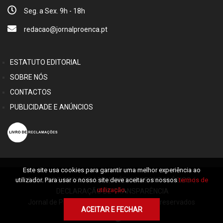
Seg. a Sex. 9h - 18h
redacao@jornalproenca.pt
ESTATUTO EDITORIAL
SOBRE NÓS
CONTACTOS
PUBLICIDADE E ANÚNCIOS
Este site usa cookies para garantir uma melhor experiência ao
TERMOS E PRIVACIDADE
|
CÓDIGO DEONTOLÓGICO
|
utilizador. Para usar o nosso site deve aceitar os nossos
termos de
utilização
.
DECLARAÇÃO DE TRANSPARÊNCIA
Jornal de Proença © 2026 Alguns direitos reservados
ACEITAR E FECHAR