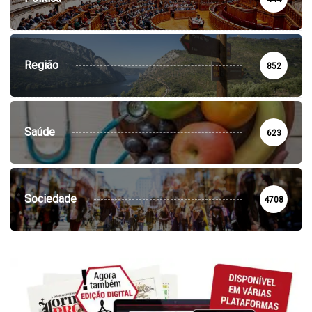
Região
852
Saúde
623
Sociedade
4708