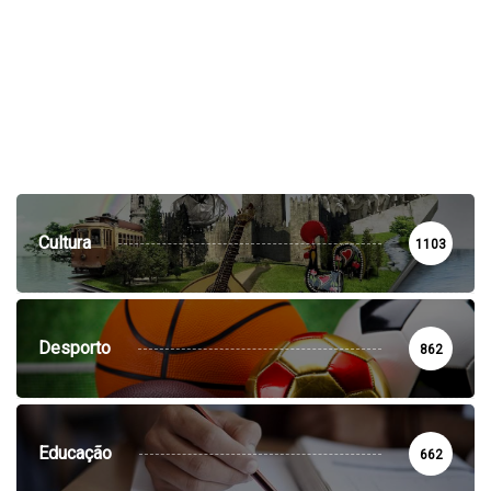
Cultura
1103
Desporto
862
Educação
662