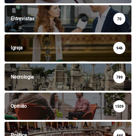
Entrevistas
70
Igreja
946
Necrologia
789
Opinião
1509
Política
444