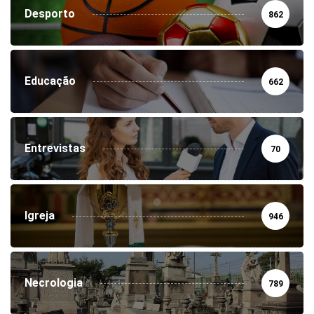
Desporto
862
Educação
662
Entrevistas
70
Igreja
946
Necrologia
789