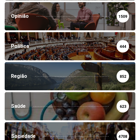
Opinião
1509
Política
444
Região
852
Saúde
623
Sociedade
4708