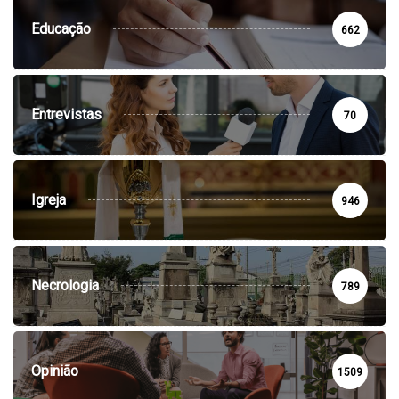
Educação
662
Entrevistas
70
Igreja
946
Necrologia
789
Opinião
1509