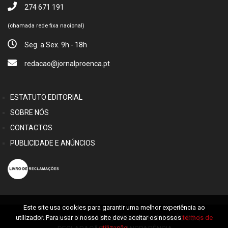
274 671 191
(chamada rede fixa nacional)
Seg. a Sex. 9h - 18h
redacao@jornalproenca.pt
ESTATUTO EDITORIAL
SOBRE NÓS
CONTACTOS
PUBLICIDADE E ANÚNCIOS
Este site usa cookies para garantir uma melhor experiência ao
utilizador. Para usar o nosso site deve aceitar os nossos
termos de
TERMOS E PRIVACIDADE
|
CÓDIGO DEONTOLÓGICO
|
utilização
.