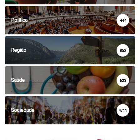
Política
444
Região
852
Saúde
623
Sociedade
4711