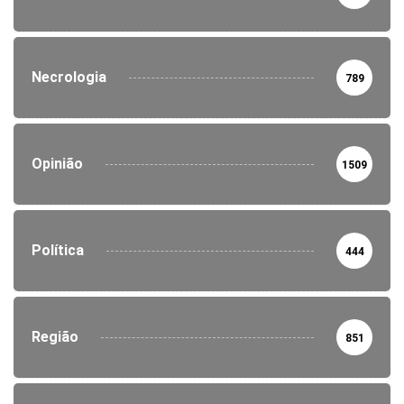
Necrologia
789
Opinião
1509
Política
444
Região
851