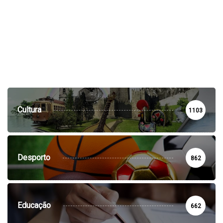
Cultura
1103
Desporto
862
Educação
662