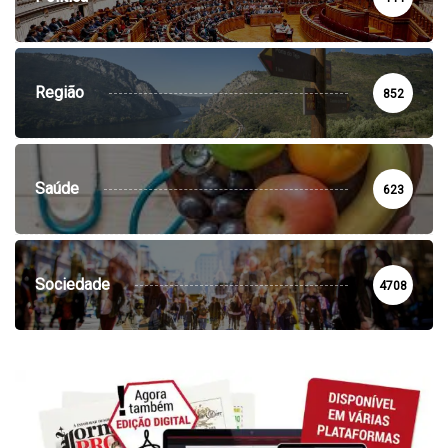
Região
852
Saúde
623
Sociedade
4708