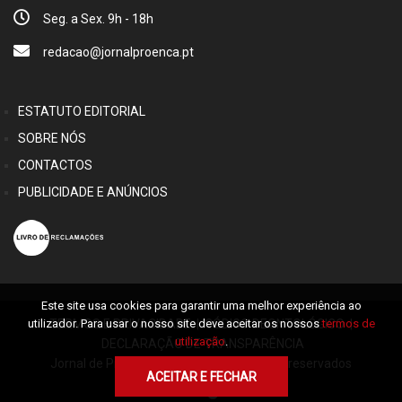
Seg. a Sex. 9h - 18h
redacao@jornalproenca.pt
ESTATUTO EDITORIAL
SOBRE NÓS
CONTACTOS
PUBLICIDADE E ANÚNCIOS
Este site usa cookies para garantir uma melhor experiência ao
TERMOS E PRIVACIDADE
|
CÓDIGO DEONTOLÓGICO
|
utilizador. Para usar o nosso site deve aceitar os nossos
termos de
utilização
.
DECLARAÇÃO DE TRANSPARÊNCIA
Jornal de Proença © 2026 Alguns direitos reservados
ACEITAR E FECHAR