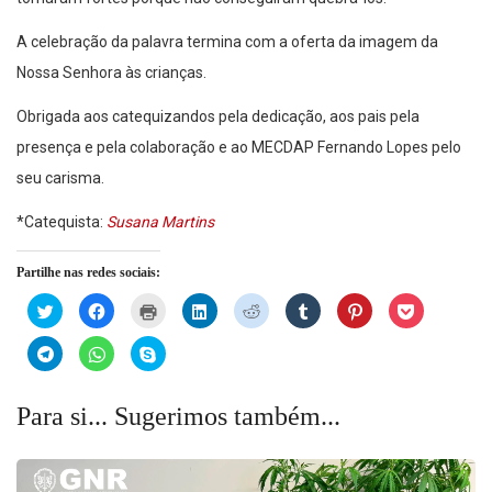
A celebração da palavra termina com a oferta da imagem da
Nossa Senhora às crianças.
Obrigada aos catequizandos pela dedicação, aos pais pela
presença e pela colaboração e ao MECDAP Fernando Lopes pelo
seu carisma.
*Catequista:
Susana Martins
Partilhe nas redes sociais:
Click
Click
Click
Click
Click
Click
Click
Click
to
to
to
to
to
to
to
to
share
share
print
share
share
share
share
share
on
on
(Opens
on
on
on
on
on
Click
Click
Click
Twitter
Facebook
in
LinkedIn
Reddit
Tumblr
Pinterest
Pocket
to
to
to
(Opens
(Opens
new
(Opens
(Opens
(Opens
(Opens
(Opens
share
share
share
in
in
window)
in
in
in
in
in
on
on
on
new
new
new
new
new
new
new
Telegram
WhatsApp
Skype
Para si... Sugerimos também...
window)
window)
window)
window)
window)
window)
window)
(Opens
(Opens
(Opens
in
in
in
new
new
new
window)
window)
window)