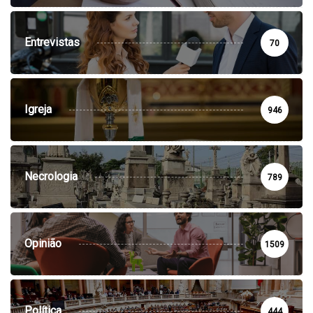
Entrevistas
70
Igreja
946
Necrologia
789
Opinião
1509
Política
444