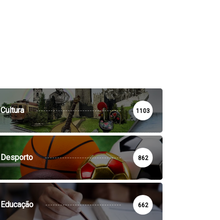
Cultura
1103
Desporto
862
Educação
662