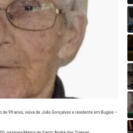
o de 99 anos, viúva de João Gonçalves e residente em Bugios –
00, na Igreja Matriz de Santo André das Tojeiras.