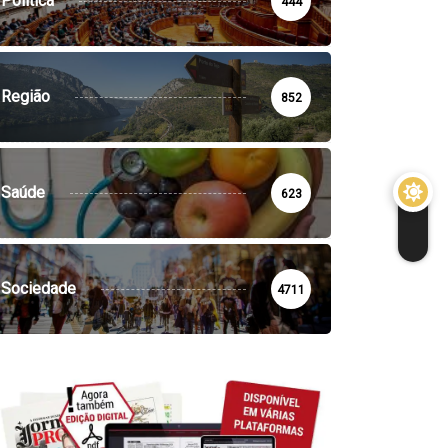
Política
444
Região
852
Saúde
623
Sociedade
4711
IGREJA
PARÓQUIAS