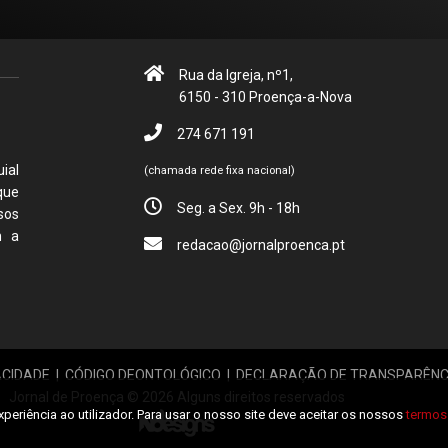
Rua da Igreja, nº1,
6150 - 310 Proença-a-Nova
274 671 191
ial
(chamada rede fixa nacional)
que
Seg. a Sex. 9h - 18h
sos
m a
redacao@jornalproenca.pt
ACIDADE
|
CÓDIGO DEONTOLÓGICO
|
DECLARAÇÃO DE TRANSPARÊNC
Jornal de Proença © 2026 Alguns direitos reservados
xperiência ao utilizador. Para usar o nosso site deve aceitar os nossos
termos 