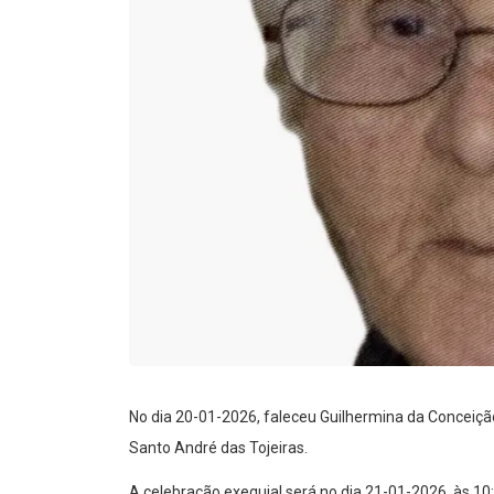
No dia 20-01-2026, faleceu Guilhermina da Conceiçã
Santo André das Tojeiras.
A celebração exequial será no dia 21-01-2026, às 10: