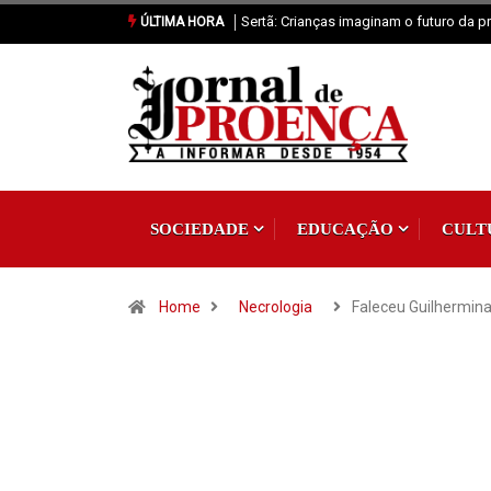
Vila de Rei: 2.ª Neon Walk reuniu mais 
ÚLTIMA HORA
SOCIEDADE
EDUCAÇÃO
CULT
Home
Necrologia
Faleceu Guilhermin