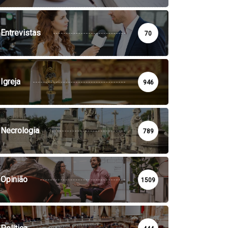
Entrevistas
70
Igreja
946
Necrologia
789
Opinião
1509