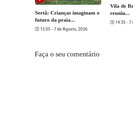
Vila de R
 Paróquia
Sertã: Crianças imaginam o
reuniu...
oeira
futuro da praia...
14:35 - 7
o, 2026
15:05 - 7 de Agosto, 2026
Faça o seu comentário