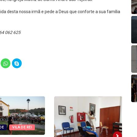
ida desta nossa irmã e pede a Deus que conforte a sua família
 964 062 625
lick
Click
Click
o
to
to
hare
share
share
n
on
on
elegram
WhatsApp
Skype
Opens
(Opens
(Opens
in
in
ew
new
new
indow)
window)
window)
DE
VILA DE REI