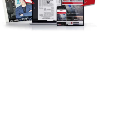
REGIÃO
SOCIEDADE
Proença-a-Nova: Paróquia
egião: GNR detém
vai celebrar Padroeira
speitos em flagrante por...
11:49 - 6 de Agosto, 2026
14:15 - 6 de Agosto, 2026