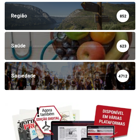
Região
852
Saúde
623
Sociedade
4712