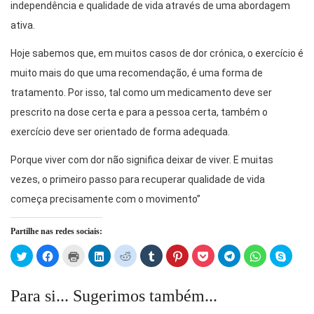
independência e qualidade de vida através de uma abordagem
ativa.
Hoje sabemos que, em muitos casos de dor crónica, o exercício é
muito mais do que uma recomendação, é uma forma de
tratamento. Por isso, tal como um medicamento deve ser
prescrito na dose certa e para a pessoa certa, também o
exercício deve ser orientado de forma adequada.
Porque viver com dor não significa deixar de viver. E muitas
vezes, o primeiro passo para recuperar qualidade de vida
começa precisamente com o movimento”
Partilhe nas redes sociais:
Click
Click
Click
Click
Click
Click
Click
Click
Click
Click
Click
to
to
to
to
to
to
to
to
to
to
to
share
share
print
share
share
share
share
share
share
share
share
on
on
(Opens
on
on
on
on
on
on
on
on
Twitter
Facebook
in
LinkedIn
Reddit
Tumblr
Pinterest
Pocket
Telegram
WhatsApp
Skype
Para si... Sugerimos também...
(Opens
(Opens
new
(Opens
(Opens
(Opens
(Opens
(Opens
(Opens
(Opens
(Open
in
in
window)
in
in
in
in
in
in
in
in
new
new
new
new
new
new
new
new
new
new