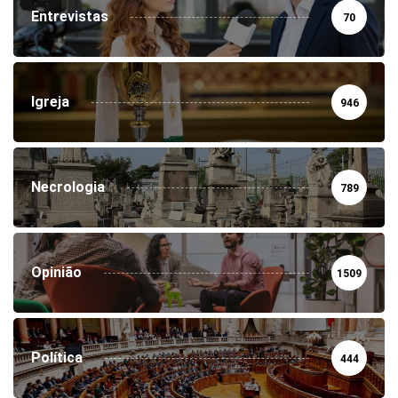
Entrevistas
70
Igreja
946
Necrologia
789
Opinião
1509
Política
444