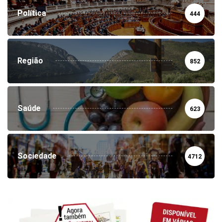
Política
444
Região
852
Saúde
623
Sociedade
4712