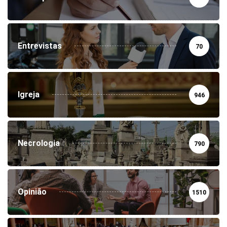
Entrevistas
70
Igreja
946
Necrologia
790
Opinião
1510