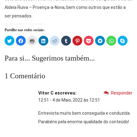
Aldeia Ruiva – Proença-a-Nova, bem como outros que estão a
ser pensados.
Partilhe nas redes sociais:
Click
Click
Click
Click
Click
Click
Click
Click
Click
Click
Click
to
to
to
to
to
to
to
to
to
to
to
share
share
print
share
share
share
share
share
share
share
share
on
on
(Opens
on
on
on
on
on
on
on
on
Twitter
Facebook
in
LinkedIn
Reddit
Tumblr
Pinterest
Pocket
Telegram
WhatsApp
Skype
Para si... Sugerimos também...
(Opens
(Opens
new
(Opens
(Opens
(Opens
(Opens
(Opens
(Opens
(Opens
(Open
in
in
window)
in
in
in
in
in
in
in
in
new
new
new
new
new
new
new
new
new
new
window)
window)
window)
window)
window)
window)
window)
window)
window)
windo
1 Comentário
Vitor C
escreveu:
Responder
12:51 - 4 de Maio, 2022 às 12:51
Entrevista muito bem conseguida e conduzida.
Parabéns pela enorme qualidade do conteúdo!