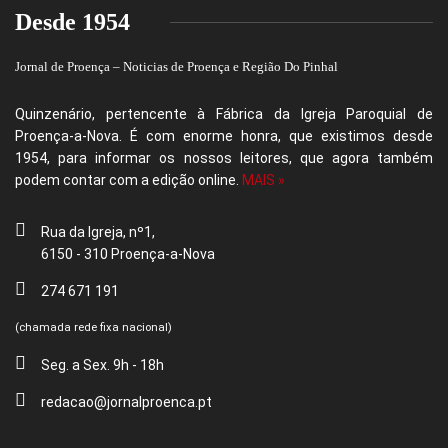
Desde 1954
Jornal de Proença – Noticias de Proença e Região Do Pinhal
Quinzenário, pertencente à Fábrica da Igreja Paroquial de
Proença-a-Nova. É com enorme honra, que existimos desde
1954, para informar os nossos leitores, que agora também
podem contar com a edição online.
MAIS »
Rua da Igreja, nº1,
6150 - 310 Proença-a-Nova
274 671 191
(chamada rede fixa nacional)
Seg. a Sex. 9h - 18h
redacao@jornalproenca.pt