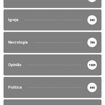
Igreja
945
Necrologia
789
Opinião
1509
Política
444