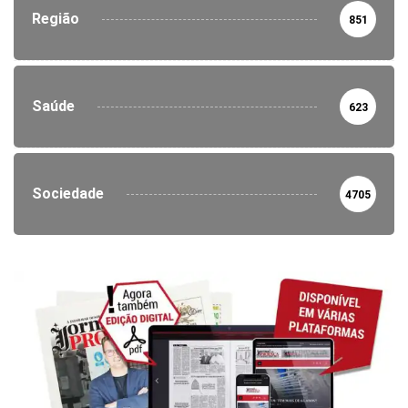
Região
851
Saúde
623
Sociedade
4705