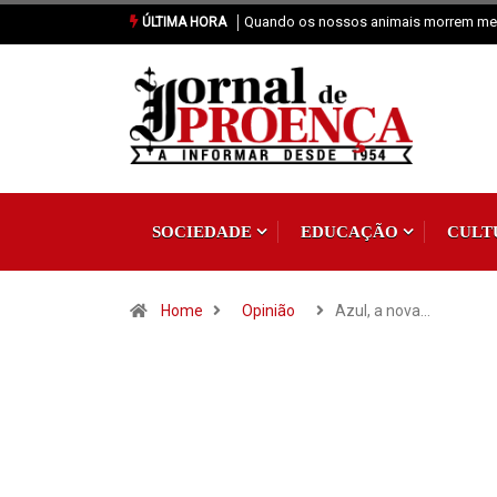
Vai Acontecer XIX Domingo Tempo C
ÚLTIMA HORA
SOCIEDADE
EDUCAÇÃO
CULT
Home
Opinião
Azul, a nova…