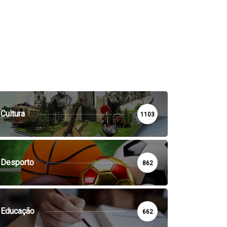
Cultura
1103
Desporto
862
Educação
662