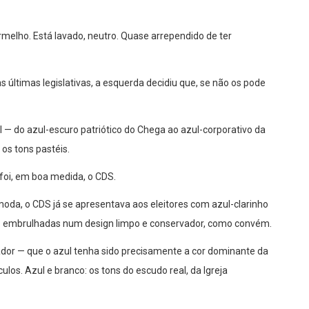
rmelho. Está lavado, neutro. Quase arrependido de ter
as últimas legislativas, a esquerda decidiu que, se não os pode
l — do azul-escuro patriótico do Chega ao azul-corporativo da
os tons pastéis.
foi, em boa medida, o CDS.
oda, o CDS já se apresentava aos eleitores com azul-clarinho
 — embrulhadas num design limpo e conservador, como convém.
elador — que o azul tenha sido precisamente a cor dominante da
os. Azul e branco: os tons do escudo real, da Igreja