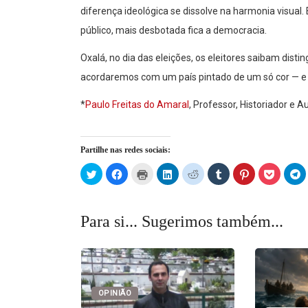
diferença ideológica se dissolve na harmonia visual.
público, mais desbotada fica a democracia.
Oxalá, no dia das eleições, os eleitores saibam disti
acordaremos com um país pintado de um só cor — e i
*
Paulo Freitas do Amaral
, Professor, Historiador e A
Partilhe nas redes sociais:
Click
Click
Click
Click
Click
Click
Click
Click
C
to
to
to
to
to
to
to
to
t
share
share
print
share
share
share
share
share
s
on
on
(Opens
on
on
on
on
on
o
Twitter
Facebook
in
LinkedIn
Reddit
Tumblr
Pinterest
Pocket
T
(Opens
(Opens
new
(Opens
(Opens
(Opens
(Opens
(Opens
(
Para si... Sugerimos também...
in
in
window)
in
in
in
in
in
in
new
new
new
new
new
new
new
n
window)
window)
window)
window)
window)
window)
window)
w
OPINIÃO