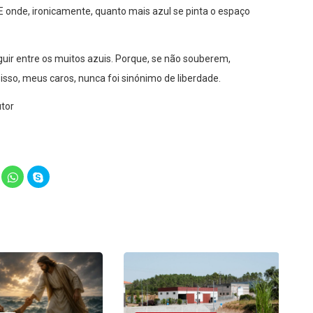
 E onde, ironicamente, quanto mais azul se pinta o espaço
nguir entre os muitos azuis. Porque, se não souberem,
sso, meus caros, nunca foi sinónimo de liberdade.
utor
lick
Click
Click
o
to
to
hare
share
share
n
on
on
elegram
WhatsApp
Skype
Opens
(Opens
(Opens
in
in
ew
new
new
indow)
window)
window)