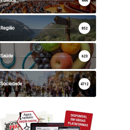
Política
444
Região
852
Saúde
623
Sociedade
4712