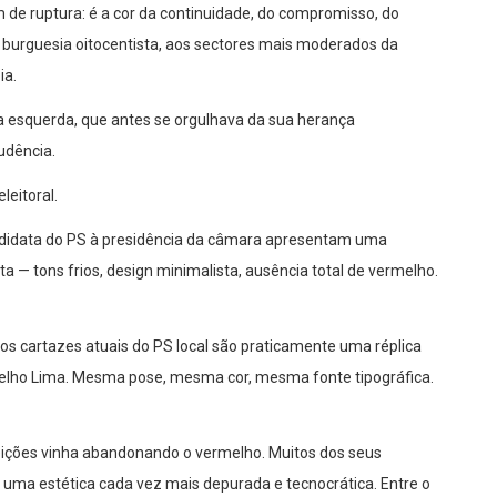
m de ruptura: é a cor da continuidade, do compromisso, do
 burguesia oitocentista, aos sectores mais moderados da
ia.
: a esquerda, que antes se orgulhava da sua herança
udência.
leitoral.
ndidata do PS à presidência da câmara apresentam uma
ta — tons frios, design minimalista, ausência total de vermelho.
os cartazes atuais do PS local são praticamente uma réplica
elho Lima. Mesma pose, mesma cor, mesma fonte tipográfica.
ições vinha abandonando o vermelho. Muitos dos seus
uma estética cada vez mais depurada e tecnocrática. Entre o