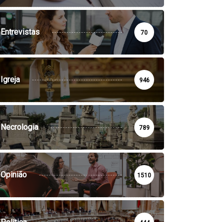
Entrevistas
70
Igreja
946
Necrologia
789
Opinião
1510