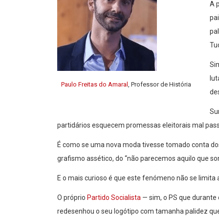
A 
pa
pal
Tu
Sim
lut
Paulo Freitas do Amaral
, Professor de História
de
Su
partidários esquecem promessas eleitorais mal passa
É como se uma nova moda tivesse tomado conta dos 
grafismo assético, do “não parecemos aquilo que so
E o mais curioso é que este fenómeno não se limita
O próprio
Partido Socialista
— sim, o PS que durante
redesenhou o seu logótipo com tamanha palidez que