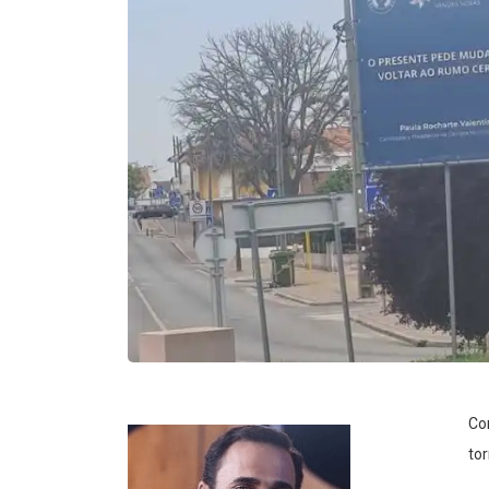
Co
tor