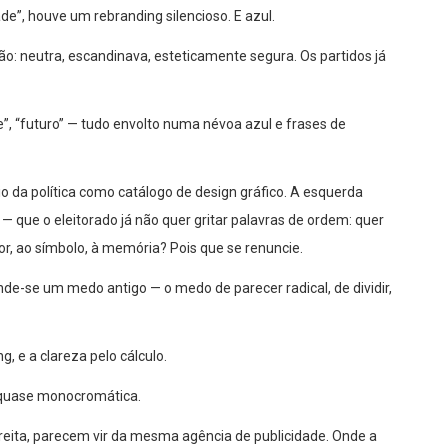
ade”, houve um rebranding silencioso. E azul.
ão: neutra, escandinava, esteticamente segura. Os partidos já
”, “futuro” — tudo envolto numa névoa azul e frases de
cio da política como catálogo de design gráfico. A esquerda
— que o eleitorado já não quer gritar palavras de ordem: quer
 cor, ao símbolo, à memória? Pois que se renuncie.
nde-se um medo antigo — o medo de parecer radical, de dividir,
, e a clareza pelo cálculo.
 quase monocromática.
reita, parecem vir da mesma agência de publicidade. Onde a